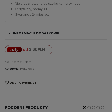
Nie przeznaczone do użytku komercyjnego
Certyfikaty, normy: CE
Gwarancja 24 miesiące
„
INFORMACJE DODATKOWE
3,60
PLN
raty
od
SKU:
5907695533071
Kategoria:
Hokejowe
ADD TO WISHLIST
PODOBNE PRODUKTY