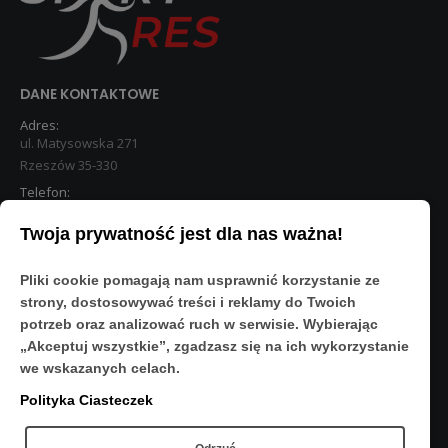
DANE KONTAKTOWE
Adres:
ul. Matysowska 271
Rzeszów 35-330
Telefon:
533 890 224
Twoja prywatność jest dla nas ważna!
STREFA KLIENTA
Pliki cookie pomagają nam usprawnić korzystanie ze
Moje konto
strony, dostosowywać treści i reklamy do Twoich
O Nas
potrzeb oraz analizować ruch w serwisie. Wybierając
Polityka prywatności
„Akceptuj wszystkie”, zgadzasz się na ich wykorzystanie
Regulamin
we wskazanych celach.
FAQ
Polityka Ciasteczek
OBSERWUJ NAS