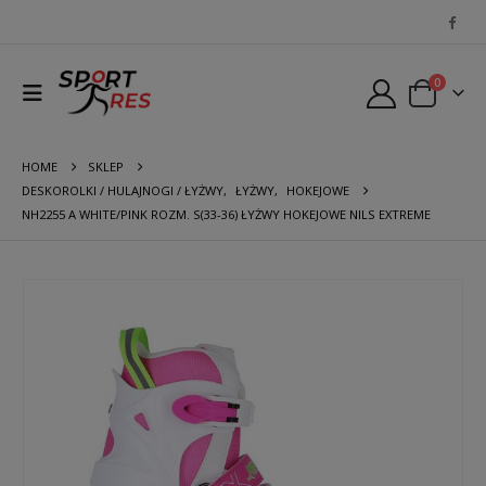
0
HOME
SKLEP
DESKOROLKI / HULAJNOGI / ŁYŻWY
,
ŁYŻWY
,
HOKEJOWE
NH2255 A WHITE/PINK ROZM. S(33-36) ŁYŻWY HOKEJOWE NILS EXTREME