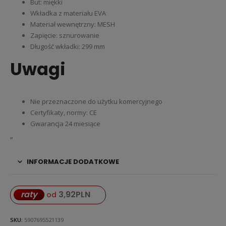
But: miękki
Wkładka z materiału EVA
Materiał wewnętrzny: MESH
Zapięcie: sznurowanie
Długość wkładki: 299 mm
Uwagi
Nie przeznaczone do użytku komercyjnego
Certyfikaty, normy: CE
Gwarancja 24 miesiące
„
INFORMACJE DODATKOWE
3,92
PLN
raty
od
SKU:
5907695521139