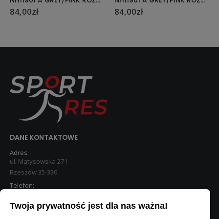
NH11901 A GREY/PINK ROZM. M(34-37) ŁYŻWY HOKEJOWE NILS EXTREME
NH11901 A GREY/PINK ROZM. S(30-33) ŁYŻWY HOKEJOWE NILS EXTREME
84,00
zł
84,00
zł
DANE KONTAKTOWE
Adres:
ul. Matysowska 271
Rzeszów 35-330
Telefon:
533 890 224
Twoja prywatność jest dla nas ważna!
STREFA KLIENTA