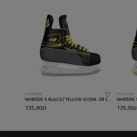
HOKEJOWE
HOKEJOWE
NH8556 S BLACK/YELLOW ROZM. 38 ŁYŻWY HOKEJOWE NILS EXTREME
NH8556 S BLACK/YELLOW ROZM. 42 ŁYŻWY HOKEJOWE NILS EXTREME
135,00
zł
135,00
z