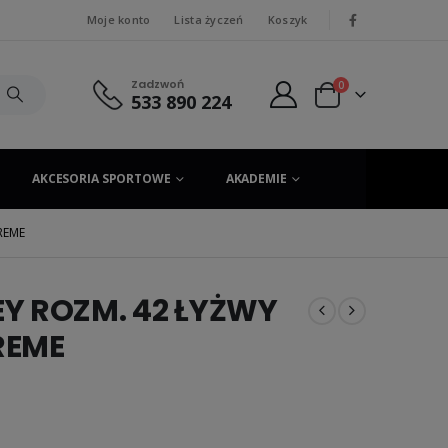
Moje konto
Lista życzeń
Koszyk
|
Zadzwoń
0
533 890 224
AKCESORIA SPORTOWE
AKADEMIE
REME
Y ROZM. 42 ŁYŻWY
REME