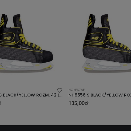
HOKEJOWE
NH8556 S BLACK/YELLOW ROZM. 40 ŁYŻWY HOKEJOWE NILS EXTREME
ł
129,00
zł