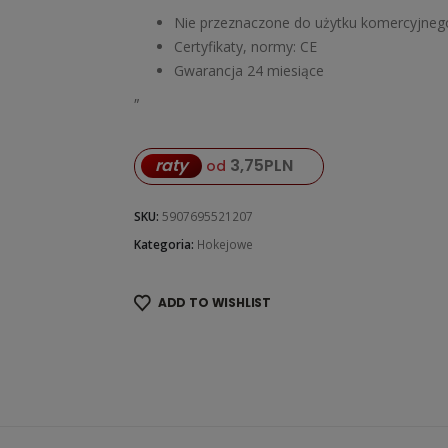
Nie przeznaczone do użytku komercyjneg
Certyfikaty, normy: CE
Gwarancja 24 miesiące
„
raty
3,75
PLN
od
SKU:
5907695521207
Kategoria:
Hokejowe
ADD TO WISHLIST