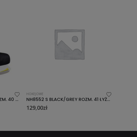
HOKEJOWE
HOKEJOWE
NH8552 S BLACK/GREY ROZM. 41 ŁYŻWY HOKEJOWE NILS EXTREME
NH2206 ROZM.40 ŁYŻWY HOKEJOWE NILS EXTREME
155,00
zł
84,00
zł