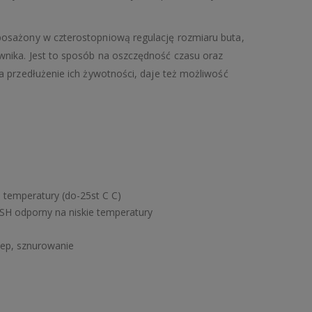
osażony w czterostopniową regulację rozmiaru buta,
nika. Jest to sposób na oszczędność czasu oraz
 przedłużenie ich żywotności, daje też możliwość
e temperatury (do-25st C C)
H odporny na niskie temperatury
zep, sznurowanie