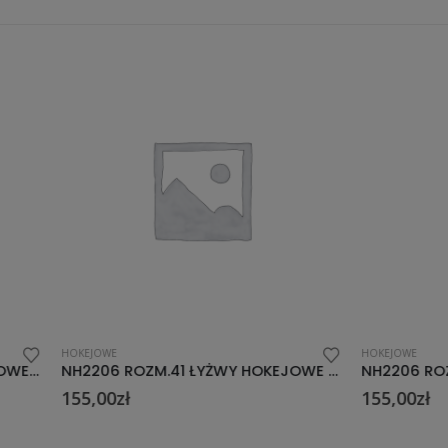
HOKEJOWE
NH2206 ROZM.41 ŁYŻWY HOKEJOWE NILS EXTREME
ł
155,00
zł