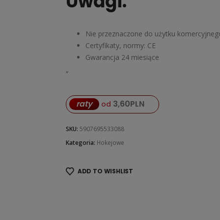
Uwagi:
Nie przeznaczone do użytku komercyjneg
Certyfikaty, normy: CE
Gwarancja 24 miesiące
„
raty
3,60
PLN
od
SKU:
5907695533088
Kategoria:
Hokejowe
ADD TO WISHLIST