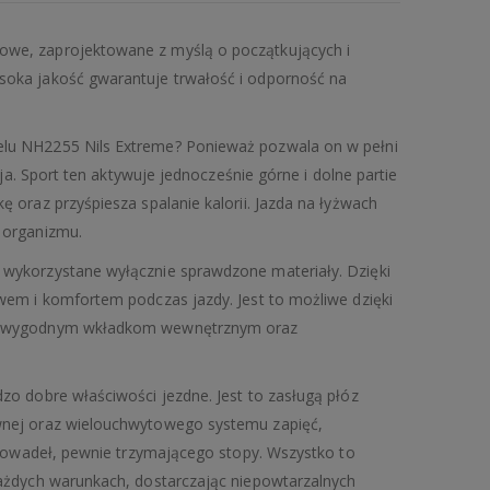
owe, zaprojektowane z myślą o początkujących i
oka jakość gwarantuje trwałość i odporność na
lu NH2255 Nils Extreme? Ponieważ pozwala on w pełni
eja. Sport ten aktywuje jednocześnie górne i dolne partie
 oraz przyśpiesza spalanie kalorii. Jazda na łyżwach
 organizmu.
wykorzystane wyłącznie sprawdzone materiały. Dzięki
wem i komfortem podczas jazdy. Jest to możliwe dzięki
a, wygodnym wkładkom wewnętrznym oraz
o dobre właściwości jezdne. Jest to zasługą płóz
wnej oraz wielouchwytowego systemu zapięć,
urowadeł, pewnie trzymającego stopy. Wszystko to
ażdych warunkach, dostarczając niepowtarzalnych