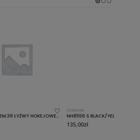
HOKEJOWE
HOKEJOWE
NH2206 ROZM.39 ŁYŻWY HOKEJOWE NILS EXTREME
NH8556 S BLACK/YELLOW ROZM. 44 ŁYŻWY HOKEJOWE NILS EXTREME
135,00
zł
84,00
zł