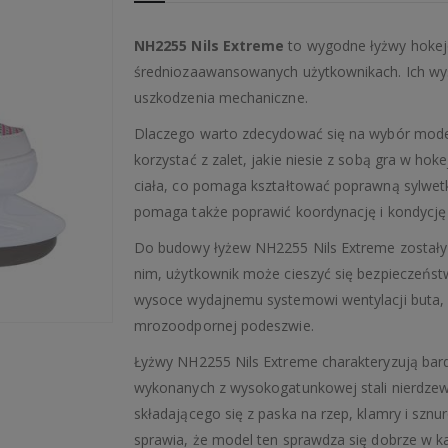
NH2255 Nils Extreme
to wygodne łyżwy hokej
średniozaawansowanych użytkownikach. Ich wys
uszkodzenia mechaniczne.
Dlaczego warto zdecydować się na wybór mode
korzystać z zalet, jakie niesie z sobą gra w hok
ciała, co pomaga kształtować poprawną sylwetkę
pomaga także poprawić koordynację i kondycję
Do budowy łyżew NH2255 Nils Extreme zostały 
nim, użytkownik może cieszyć się bezpieczeńst
wysoce wydajnemu systemowi wentylacji but
mrozoodpornej podeszwie.
Łyżwy NH2255 Nils Extreme charakteryzują bardz
wykonanych z wysokogatunkowej stali nierdze
składającego się z paska na rzep, klamry i szn
sprawia, że model ten sprawdza się dobrze w k