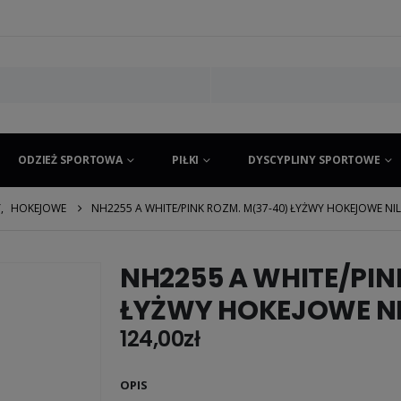
ODZIEŻ SPORTOWA
PIŁKI
DYSCYPLINY SPORTOWE
Y
,
HOKEJOWE
NH2255 A WHITE/PINK ROZM. M(37-40) ŁYŻWY HOKEJOWE NIL
NH2255 A WHITE/PIN
ŁYŻWY HOKEJOWE NI
124,00
zł
OPIS