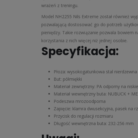
wrażeń z treningu.
Model NH2255 Nils Extreme został również wyp
pozwalającą dostosować go do potrzeb użytkow
pieniędzy. Takie rozwiązanie pozwala bowiem na
korzystania z nich więcej niż jednej osobie.
Specyfikacja:
Płoza: wysokogatunkowa stal nierdzewna
But: półmiękki
Materiał zewnętrzny: PA odporny na niski
Materiał wewnętrzny buta: NUBUCK + MES
Podeszwa mrozoodporna
Zapięcie: klamra dwusekcyjna, pasek na r
Przycisk do regulacji rozmiaru
Długość wewnętrzna buta: 232-256 mm