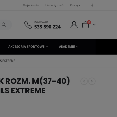
Moje konto
Lista życzeń
Koszyk
|
Zadzwoń
0
533 890 224
AKCESORIA SPORTOWE
AKADEMIE
S EXTREME
K ROZM. M(37-40)
LS EXTREME