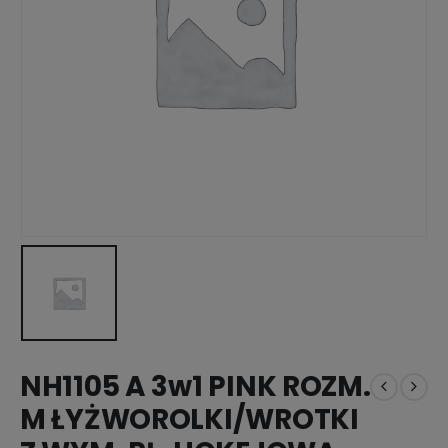
NH1105 A 3w1 PINK ROZM.
M ŁYŻWOROLKI/WROTKI