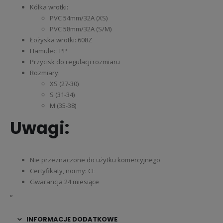
Kółka wrotki:
PVC 54mm/32A (XS)
PVC 58mm/32A (S/M)
Łożyska wrotki: 608Z
Hamulec: PP
Przycisk do regulacji rozmiaru
Rozmiary:
XS (27-30)
S (31-34)
M (35-38)
Uwagi:
Nie przeznaczone do użytku komercyjnego
Certyfikaty, normy: CE
Gwarancja 24 miesiące
„
INFORMACJE DODATKOWE