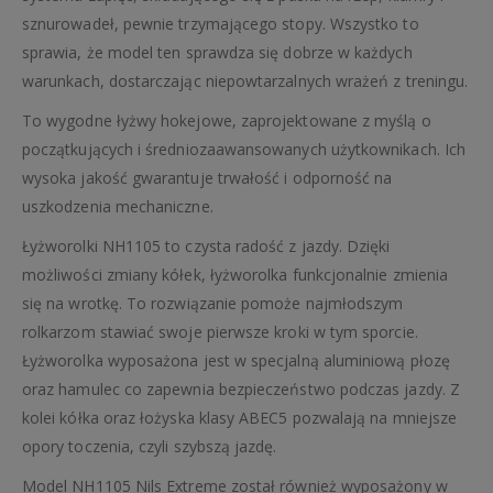
sznurowadeł, pewnie trzymającego stopy. Wszystko to
sprawia, że model ten sprawdza się dobrze w każdych
warunkach, dostarczając niepowtarzalnych wrażeń z treningu.
To wygodne łyżwy hokejowe, zaprojektowane z myślą o
początkujących i średniozaawansowanych użytkownikach. Ich
wysoka jakość gwarantuje trwałość i odporność na
uszkodzenia mechaniczne.
Łyżworolki NH1105 to czysta radość z jazdy. Dzięki
możliwości zmiany kółek, łyżworolka funkcjonalnie zmienia
się na wrotkę. To rozwiązanie pomoże najmłodszym
rolkarzom stawiać swoje pierwsze kroki w tym sporcie.
Łyżworolka wyposażona jest w specjalną aluminiową płozę
oraz hamulec co zapewnia bezpieczeństwo podczas jazdy. Z
kolei kółka oraz łożyska klasy ABEC5 pozwalają na mniejsze
opory toczenia, czyli szybszą jazdę.
Model NH1105 Nils Extreme został również wyposażony w