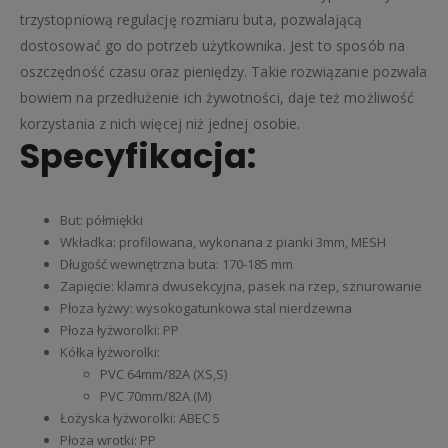
trzystopniową regulację rozmiaru buta, pozwalającą
dostosować go do potrzeb użytkownika. Jest to sposób na
oszczędność czasu oraz pieniędzy. Takie rozwiązanie pozwala
bowiem na przedłużenie ich żywotności, daje też możliwość
korzystania z nich więcej niż jednej osobie.
Specyfikacja:
But: półmiękki
Wkładka: profilowana, wykonana z pianki 3mm, MESH
Długość wewnętrzna buta: 170-185 mm
Zapięcie: klamra dwusekcyjna, pasek na rzep, sznurowanie
Płoza łyżwy: wysokogatunkowa stal nierdzewna
Płoza łyżworolki: PP
Kółka łyżworolki:
PVC 64mm/82A (XS,S)
PVC 70mm/82A (M)
Łożyska łyżworolki: ABEC 5
Płoza wrotki: PP