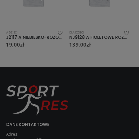
DLA DZIECI
DLA DZIECI
NJ9128 A FIOLETOWE ROZM.S (30-33)ŁYŻWOROLKI NILS EXTREME
NJ2117 A CZARNO-ZIELONY ROZM. L (38-41) ŁYŻWOROLKI NILS EXTREME
139,00
zł
119,00
zł
DANE KONTAKTOWE
Adres: