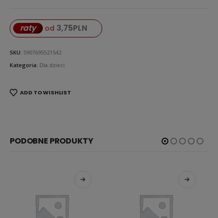
3,75
PLN
raty
od
SKU:
5907695521542
Kategoria:
Dla dzieci
ADD TO WISHLIST
PODOBNE PRODUKTY