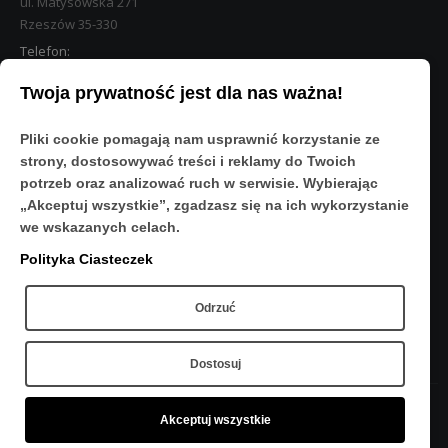
ul. Matysowska 271
Rzeszów 35-330
Telefon:
533 890 224
Twoja prywatność jest dla nas ważna!
STREFA KLIENTA
Pliki cookie pomagają nam usprawnić korzystanie ze
Moje konto
strony, dostosowywać treści i reklamy do Twoich
O Nas
potrzeb oraz analizować ruch w serwisie. Wybierając
Polityka prywatności
„Akceptuj wszystkie”, zgadzasz się na ich wykorzystanie
Regulamin
we wskazanych celach.
FAQ
Polityka Ciasteczek
OBSERWUJ NAS
Odrzuć
Dostosuj
Akceptuj wszystkie
Copyright © 2020 - Sport-Res - Wszelkie prawa zastrzeżone.