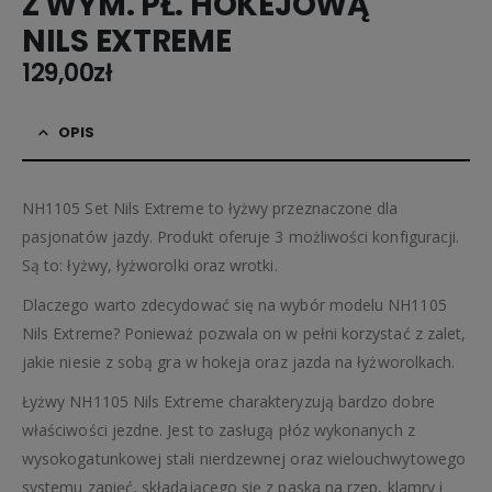
Z WYM. PŁ. HOKEJOWĄ
NILS EXTREME
129,00
zł
OPIS
NH1105 Set Nils Extreme to łyżwy przeznaczone dla
pasjonatów jazdy. Produkt oferuje 3 możliwości konfiguracji.
Są to: łyżwy, łyżworolki oraz wrotki.
Dlaczego warto zdecydować się na wybór modelu NH1105
Nils Extreme? Ponieważ pozwala on w pełni korzystać z zalet,
jakie niesie z sobą gra w hokeja oraz jazda na łyżworolkach.
Łyżwy NH1105 Nils Extreme charakteryzują bardzo dobre
właściwości jezdne. Jest to zasługą płóz wykonanych z
wysokogatunkowej stali nierdzewnej oraz wielouchwytowego
systemu zapięć, składającego się z paska na rzep, klamry i