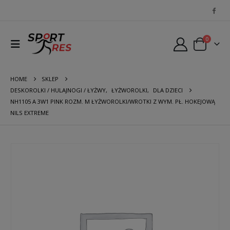
0
HOME
SKLEP
DESKOROLKI / HULAJNOGI / ŁYŻWY
,
ŁYŻWOROLKI
,
DLA DZIECI
NH1105 A 3W1 PINK ROZM. M ŁYŻWOROLKI/WROTKI Z WYM. PŁ. HOKEJOWĄ
NILS EXTREME