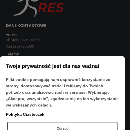
DANE KONTAKTOWE
Adres:
ul. Matysowska 271
Rzeszów 35-330
Telefon:
533 890 224
Twoja prywatność jest dla nas ważna!
STREFA KLIENTA
Pliki cookie pomagają nam usprawnić korzystanie ze
Moje konto
strony, dostosowywać treści i reklamy do Twoich
O Nas
potrzeb oraz analizować ruch w serwisie. Wybierając
Polityka prywatności
„Akceptuj wszystkie”, zgadzasz się na ich wykorzystanie
Regulamin
we wskazanych celach.
FAQ
Polityka Ciasteczek
OBSERWUJ NAS
Odrzuć