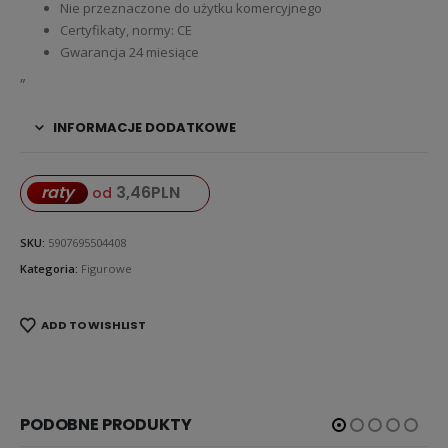
Nie przeznaczone do użytku komercyjnego
Certyfikaty, normy: CE
Gwarancja 24 miesiące
„
INFORMACJE DODATKOWE
3,46
PLN
raty
od
SKU:
5907695504408
Kategoria:
Figurowe
ADD TO WISHLIST
PODOBNE PRODUKTY