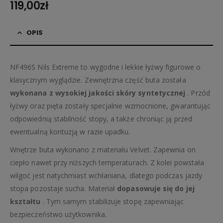
119,00
zł
OPIS
NF496S Nils Extreme to wygodne i lekkie łyżwy figurowe o
klasycznym wyglądzie. Zewnętrzna część buta została
wykonana z wysokiej jakości skóry syntetycznej
. Przód
łyżwy oraz pięta zostały specjalnie wzmocnione, gwarantując
odpowiednią stabilność stopy, a także chroniąc ją przed
ewentualną kontuzją w razie upadku.
Wnętrze buta wykonano z materiału Velvet. Zapewnia on
ciepło nawet przy niższych temperaturach. Z kolei powstała
wilgoć jest natychmiast wchłaniana, dlatego podczas jazdy
stopa pozostaje sucha. Materiał
dopasowuje się do jej
kształtu
. Tym samym stabilizuje stopę zapewniając
bezpieczeństwo użytkownika.