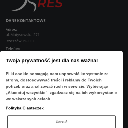
DANE KONTAKTOWE
Adres:
ul. Matysowska 271
Rzeszów 35-330
Telefon:
533 890 224
Twoja prywatność jest dla nas ważna!
STREFA KLIENTA
Pliki cookie pomagają nam usprawnić korzystanie ze
Moje konto
strony, dostosowywać treści i reklamy do Twoich
O Nas
potrzeb oraz analizować ruch w serwisie. Wybierając
Polityka prywatności
„Akceptuj wszystkie”, zgadzasz się na ich wykorzystanie
Regulamin
we wskazanych celach.
FAQ
Polityka Ciasteczek
OBSERWUJ NAS
Odrzuć