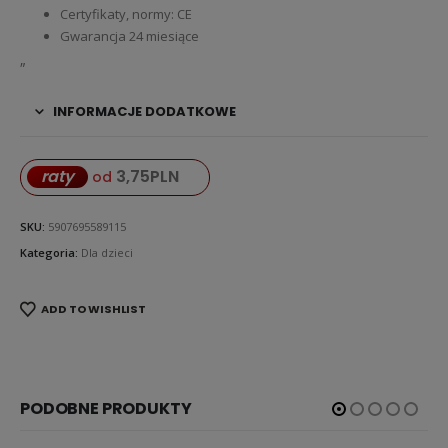
Certyfikaty, normy: CE
Gwarancja 24 miesiące
„
INFORMACJE DODATKOWE
3,75
PLN
raty
od
SKU:
5907695589115
Kategoria:
Dla dzieci
ADD TO WISHLIST
PODOBNE PRODUKTY