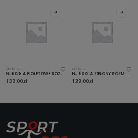
DLA DZIECI
DLA DZIECI
NJ9128 A FIOLETOWE ROZM.S (30-33)ŁYŻWOROLKI NILS EXTREME
NJ 9012 A ZIELONY ROZM. M ŁYŻWOROLKI NILS EXTREME
129,00
zł
92,00
zł