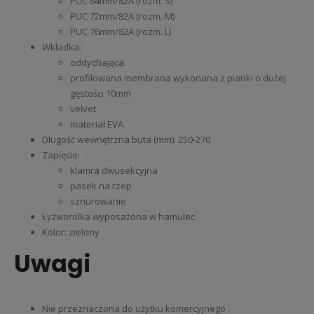
PUC 64mm/82A (rozm. S)
PUC 72mm/82A (rozm. M)
PUC 76mm/82A (rozm. L)
Wkładka:
oddychająca
profilowana membrana wykonana z pianki o dużej
gęstości 10mm
velvet
materiał EVA
Długość wewnętrzna buta (mm): 250-270
Zapięcie:
klamra dwusekcyjna
pasek na rzep
sznurowanie
Łyżworolka wyposażona w hamulec
Kolor: zielony
Uwagi
Nie przeznaczona do użytku komercyjnego