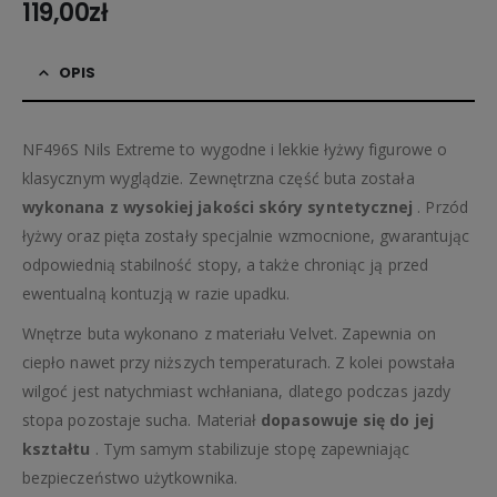
119,00
zł
OPIS
NF496S Nils Extreme to wygodne i lekkie łyżwy figurowe o
klasycznym wyglądzie. Zewnętrzna część buta została
wykonana z wysokiej jakości skóry syntetycznej
. Przód
łyżwy oraz pięta zostały specjalnie wzmocnione, gwarantując
odpowiednią stabilność stopy, a także chroniąc ją przed
ewentualną kontuzją w razie upadku.
Wnętrze buta wykonano z materiału Velvet. Zapewnia on
ciepło nawet przy niższych temperaturach. Z kolei powstała
wilgoć jest natychmiast wchłaniana, dlatego podczas jazdy
stopa pozostaje sucha. Materiał
dopasowuje się do jej
kształtu
. Tym samym stabilizuje stopę zapewniając
bezpieczeństwo użytkownika.