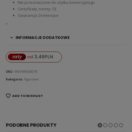
Nie przeznaczone do użytku komercyjnego
Certyfikaty, normy: CE
Gwarancja 24 miesiące
„
INFORMACJE DODATKOWE
3,46
PLN
raty
od
SKU:
5907695504378
Kategoria:
Figurowe
ADD TO WISHLIST
PODOBNE PRODUKTY