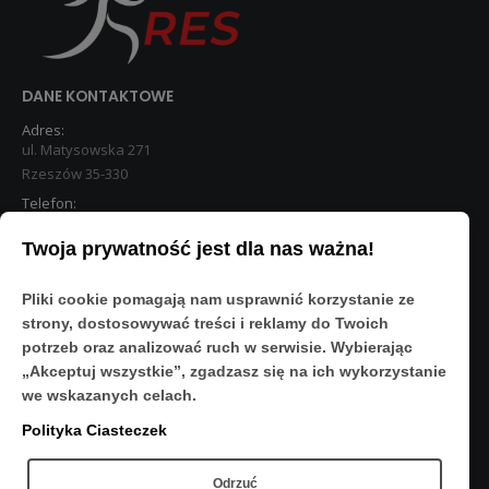
DANE KONTAKTOWE
Adres:
ul. Matysowska 271
Rzeszów 35-330
Telefon:
533 890 224
Twoja prywatność jest dla nas ważna!
STREFA KLIENTA
Pliki cookie pomagają nam usprawnić korzystanie ze
Moje konto
strony, dostosowywać treści i reklamy do Twoich
O Nas
potrzeb oraz analizować ruch w serwisie. Wybierając
Polityka prywatności
„Akceptuj wszystkie”, zgadzasz się na ich wykorzystanie
Regulamin
we wskazanych celach.
FAQ
Polityka Ciasteczek
OBSERWUJ NAS
Odrzuć