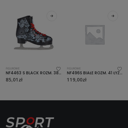
FIGUROWE
FIGUROWE
NF4463 S BLACK ROZM. 38 ŁYŻWY FIGUROWE NILS EXTREME
NF496S BIAŁE ROZM. 41 ŁYŻWY FIGUROWE NILS EXTREME
NF14619 S BLACK ROZM. 36 
119,00
zł
135,00
zł