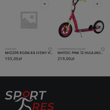
Z POMPOWANYMI KOŁAMI
Z POMPOWANYMI KOŁAMI
NH2206 ROZM.44 ŁYŻWY HOKEJOWE NILS EXTREME
WH113C PINK 12 HULAJNOGA Z POMP. KOŁAMI NILS EXTREME”
219,00
zł
299,00
zł