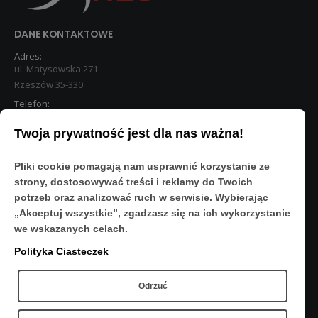
DANE KONTAKTOWE
Adres:
ul. Matysowska 271
Rzeszów 35-330
Telefon:
533 890 224
Twoja prywatność jest dla nas ważna!
STREFA KLIENTA
Pliki cookie pomagają nam usprawnić korzystanie ze
Moje konto
strony, dostosowywać treści i reklamy do Twoich
O Nas
potrzeb oraz analizować ruch w serwisie. Wybierając
Polityka prywatności
„Akceptuj wszystkie”, zgadzasz się na ich wykorzystanie
Regulamin
we wskazanych celach.
FAQ
Polityka Ciasteczek
OBSERWUJ NAS
Odrzuć