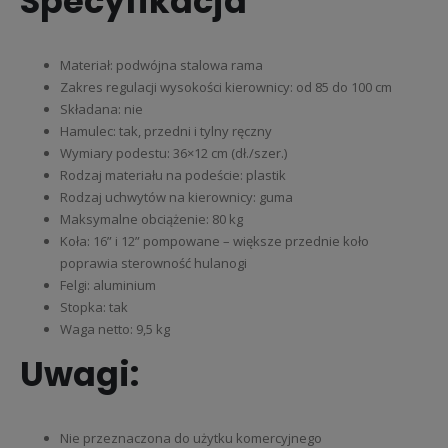
Specyfikacja
Materiał: podwójna stalowa rama
Zakres regulacji wysokości kierownicy: od 85 do 100 cm
Składana: nie
Hamulec: tak, przedni i tylny ręczny
Wymiary podestu: 36×12 cm (dł./szer.)
Rodzaj materiału na podeście: plastik
Rodzaj uchwytów na kierownicy: guma
Maksymalne obciążenie: 80 kg
Koła: 16” i 12” pompowane – większe przednie koło
poprawia sterowność hulanogi
Felgi: aluminium
Stopka: tak
Waga netto: 9,5 kg
Uwagi:
Nie przeznaczona do użytku komercyjnego