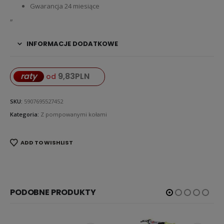
Gwarancja 24 miesiące
„
INFORMACJE DODATKOWE
9,83
PLN
raty
od
SKU:
5907695527452
Kategoria:
Z pompowanymi kołami
ADD TO WISHLIST
PODOBNE PRODUKTY