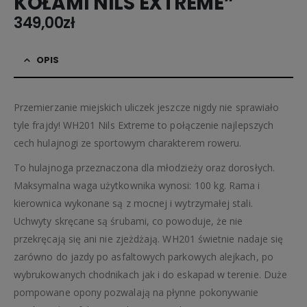
KOŁAMI NILS EXTREME”
349,00
zł
OPIS
Przemierzanie miejskich uliczek jeszcze nigdy nie sprawiało
tyle frajdy! WH201 Nils Extreme to połączenie najlepszych
cech hulajnogi ze sportowym charakterem roweru.
To hulajnoga przeznaczona dla młodzieży oraz dorosłych.
Maksymalna waga użytkownika wynosi: 100 kg. Rama i
kierownica wykonane są z mocnej i wytrzymałej stali.
Uchwyty skręcane są śrubami, co powoduje, że nie
przekręcają się ani nie zjeżdżają. WH201 świetnie nadaje się
zarówno do jazdy po asfaltowych parkowych alejkach, po
wybrukowanych chodnikach jak i do eskapad w terenie. Duże
pompowane opony pozwalają na płynne pokonywanie