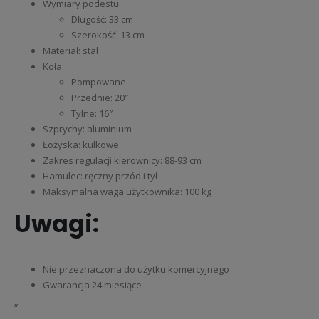
Wymiary podestu:
Długość: 33 cm
Szerokość: 13 cm
Materiał: stal
Koła:
Pompowane
Przednie: 20″
Tylne: 16″
Szprychy: aluminium
Łożyska: kulkowe
Zakres regulacji kierownicy: 88-93 cm
Hamulec: ręczny przód i tył
Maksymalna waga użytkownika: 100 kg
Uwagi:
Nie przeznaczona do użytku komercyjnego
Gwarancja 24 miesiące
„