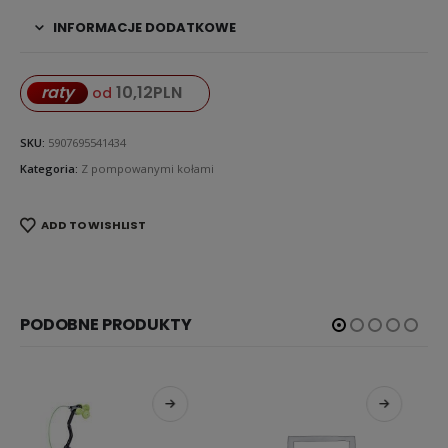
INFORMACJE DODATKOWE
10,12
PLN
raty
od
SKU:
5907695541434
Kategoria:
Z pompowanymi kołami
ADD TO WISHLIST
PODOBNE PRODUKTY