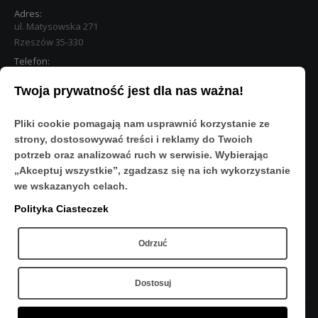
Adres:
ul. Matysowska 271
Rzeszów 35-330
Telefon:
533 890 224
Twoja prywatność jest dla nas ważna!
STREFA KLIENTA
Pliki cookie pomagają nam usprawnić korzystanie ze
Moje konto
strony, dostosowywać treści i reklamy do Twoich
O Nas
potrzeb oraz analizować ruch w serwisie. Wybierając
Polityka prywatności
„Akceptuj wszystkie”, zgadzasz się na ich wykorzystanie
Regulamin
we wskazanych celach.
FAQ
Polityka Ciasteczek
OBSERWUJ NAS
Odrzuć
Dostosuj