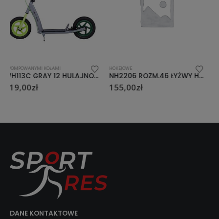
HOKEJOWE
Z POMPOWANYMI KOŁAMI
NH2206 ROZM.46 ŁYŻWY HOKEJOWE NILS EXTREME
WH118AN PURPLE 16/12 HULAJNOGA Z POMP. KOŁAMI NILS EXTREME”
155,00
zł
299,00
zł
DANE KONTAKTOWE