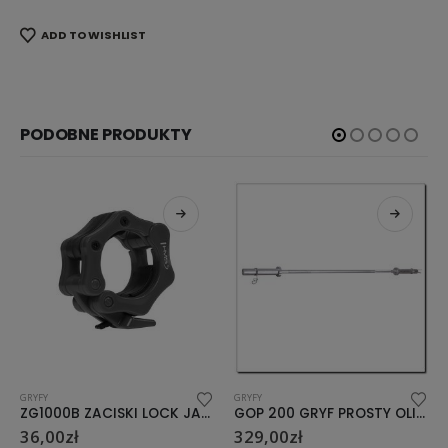
ADD TO WISHLIST
PODOBNE PRODUKTY
GRYFY
GRYFY
ZG1000B ZACISKI LOCK JAW BLACK HMS (2 szt)
GOP 200 GRYF PROSTY OLIMPIJSKI 200 CM HMS
329,00
zł
269,00
zł