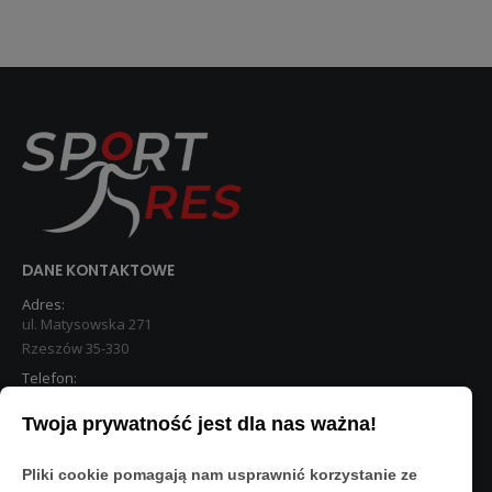
DANE KONTAKTOWE
Adres:
ul. Matysowska 271
Rzeszów 35-330
Telefon:
533 890 224
Twoja prywatność jest dla nas ważna!
STREFA KLIENTA
Pliki cookie pomagają nam usprawnić korzystanie ze
Moje konto