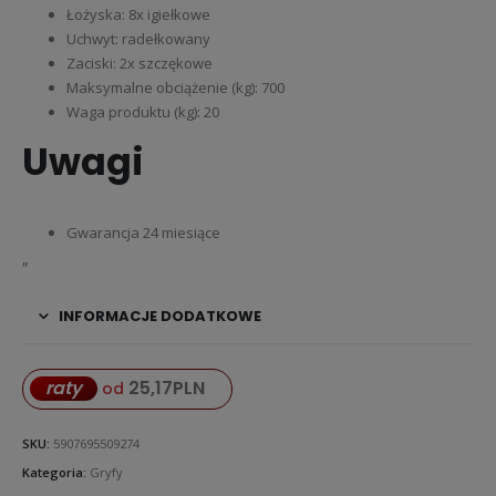
Łożyska: 8x igiełkowe
Uchwyt: radełkowany
Zaciski: 2x szczękowe
Maksymalne obciążenie (kg): 700
Waga produktu (kg): 20
Uwagi
Gwarancja 24 miesiące
„
INFORMACJE DODATKOWE
25,17
PLN
raty
od
SKU:
5907695509274
Kategoria:
Gryfy