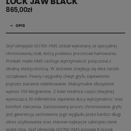
LOCK JAW BLACK
865,00
zł
OPIS
Gryf olimpijski GO700 HMS został wykonany ze specjalnej
chromowanej stali, którą poddano procesowi hartowania.
Produkt marki HMS cechuje wytrzymałość połączona z
idealną elastycznością. W zestawie znajdują się dwa zaciski
szczękowe. Pewny i wygodny chwyt gryfu zapewniono
poprzez staranne radełkowanie. Maksymalne obciążenie
wynosi 700 kilogramów. Z kolei średnica części chwytnej
wynosząca 30 milimetrów zapewnia dużą wytrzymałość oraz
komfort ćwiczenia. Zastosowany proces chromowania gryfu
jest gwarancją zachowania jego wyglądu przez bardzo długi
okres użytkowania oraz stanowi najlepsze zabezpieczenie
przed rdzą. Gryf olimpijski GO700 HMS posiada 8 łożysk