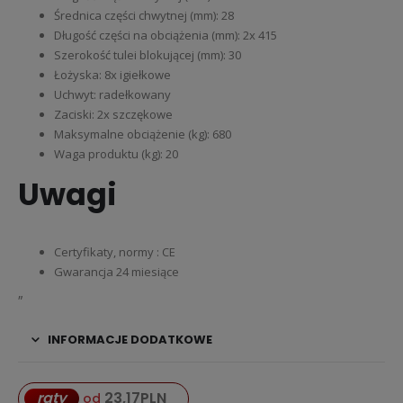
Średnica części chwytnej (mm): 28
Długość części na obciążenia (mm): 2x 415
Szerokość tulei blokującej (mm): 30
Łożyska: 8x igiełkowe
Uchwyt: radełkowany
Zaciski: 2x szczękowe
Maksymalne obciążenie (kg): 680
Waga produktu (kg): 20
Uwagi
Certyfikaty, normy : CE
Gwarancja 24 miesiące
„
INFORMACJE DODATKOWE
23,17
PLN
raty
od