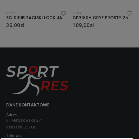
GRYFY
GRYFY
ZG1000B ZACISKI LOCK JAW BLACK HMS (2 szt)
GPR180H GRYF PROSTY 25MM HOME
36,00
zł
109,00
zł
DANE KONTAKTOWE
Adres:
ul. Matysowska 271
Rzeszów 35-330
Telefon: