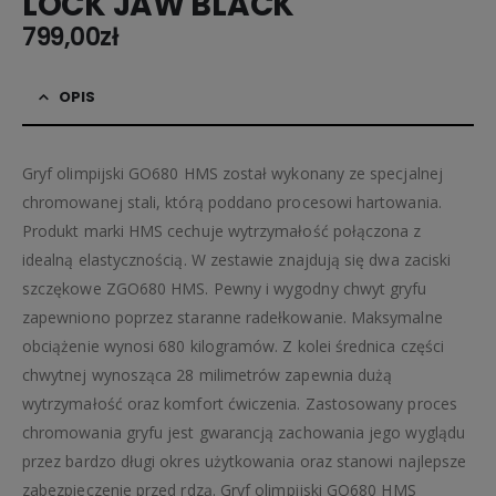
LOCK JAW BLACK
799,00
zł
OPIS
Gryf olimpijski GO680 HMS został wykonany ze specjalnej
chromowanej stali, którą poddano procesowi hartowania.
Produkt marki HMS cechuje wytrzymałość połączona z
idealną elastycznością. W zestawie znajdują się dwa zaciski
szczękowe ZGO680 HMS. Pewny i wygodny chwyt gryfu
zapewniono poprzez staranne radełkowanie. Maksymalne
obciążenie wynosi 680 kilogramów. Z kolei średnica części
chwytnej wynosząca 28 milimetrów zapewnia dużą
wytrzymałość oraz komfort ćwiczenia. Zastosowany proces
chromowania gryfu jest gwarancją zachowania jego wyglądu
przez bardzo długi okres użytkowania oraz stanowi najlepsze
zabezpieczenie przed rdzą. Gryf olimpijski GO680 HMS