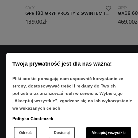
GRYFY
GRYFY
GL120 GRYF LEKKO ŁAMANY Z GWINTEM I ZACISKIEM 30MM x 120 CM HMS
GPR 180 GRYF PROSTY Z GWINTEM I ZACISKIEM 30MM x 180 CM HMS
139,00
zł
469,00
z
Twoja prywatność jest dla nas ważna!
DANE K
Adres:
Pliki cookie pomagają nam usprawnić korzystanie ze
ul. Matyso
strony, dostosowywać treści i reklamy do Twoich
Rzeszów 3
potrzeb oraz analizować ruch w serwisie. Wybierając
Telefon:
„Akceptuj wszystkie”, zgadzasz się na ich wykorzystanie
533 890 22
we wskazanych celach.
Polityka Ciasteczek
Odrzuć
Dostosuj
Akceptuj wszystkie