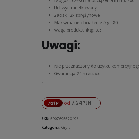
Długość części na obciążenia (mm): 260
Uchwyt: radełkowany
Zaciski: 2x sprężynowe
Maksymalne obciążenie (kg): 80
Waga produktu (kg): 8,5
Uwagi:
Nie przeznaczony do użytku komercyjneg
Gwarancja 24 miesiące
„
raty
7,24
PLN
od
SKU:
5907695570496
Kategoria:
Gryfy