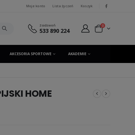
Moje konto
Lista życzeń
Koszyk
|
Zadzwoń
0
533 890 224
AKCESORIA SPORTOWE
AKADEMIE
IJSKI HOME