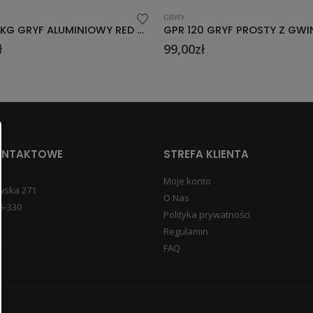
GRYFY
GA68 68KG GRYF ALUMINIOWY RED HMS PREMIUM
ł
99,00
zł
ONTAKTOWE
STREFA KLIENTA
Moje konto
wska 271
O Nas
5-330
Polityka prywatności
Regulamin
4
FAQ