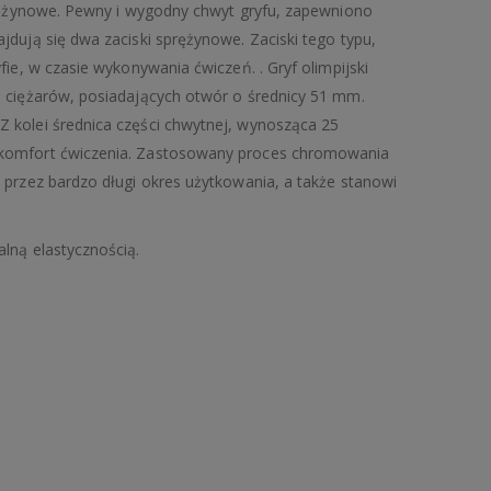
prężynowe. Pewny i wygodny chwyt gryfu, zapewniono
jdują się dwa zaciski sprężynowe. Zaciski tego typu,
fie, w czasie wykonywania ćwiczeń. . Gryf olimpijski
m ciężarów, posiadających otwór o średnicy 51 mm.
 kolei średnica części chwytnej, wynosząca 25
 komfort ćwiczenia. Zastosowany proces chromowania
 przez bardzo długi okres użytkowania, a także stanowi
lną elastycznością.