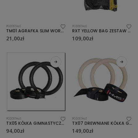
POZOSTAŁE
POZOSTAŁE
TM01 AGRAFKA SLIM WORKER HMS
RXT YELLOW BAG ZESTAW TAŚM DO ĆWICZEŃ STOK NN
21,00
zł
109,00
zł
POZOSTAŁE
POZOSTAŁE
TX05 KÓŁKA GIMNASTYCZNE HMS
TX07 DREWNIANE KÓŁKA GIMNASTYCZNE Z MIARKĄ HMS
94,00
zł
149,00
zł