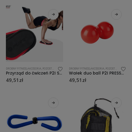
DROBNY FITNESS,AKCESORIA
,
POZOSTAŁE
,
SIŁOWNIA/FITNESS
DROBNY FITNESS,AKCESORIA
,
POZOSTAŁE
,
ROLLERY
Przyrząd do ćwiczeń P2I SLIDE PADS
Wałek duo ball P2I PRESSURE POINTER
49,51
zł
49,51
zł