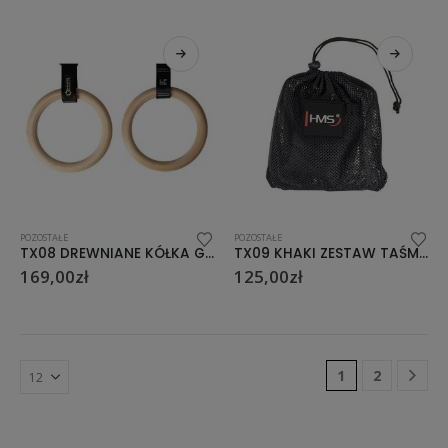
POZOSTAŁE
POZOSTAŁE
TX08 DREWNIANE KÓŁKA GIMNASTYCZNE Z MIARKĄ KARABIŃCZYK HMS PREMIUM
TX09 KHAKI ZESTAW TAŚM DO ĆWICZEŃ HMS
169,00
zł
125,00
zł
1
2