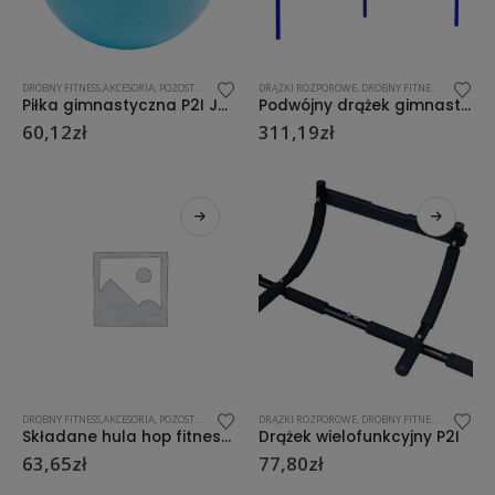
DROBNY FITNESS,AKCESORIA
,
POZOSTAŁE
,
SIŁOWNIA/FITNESS
DRĄŻKI ROZPOROWE
,
DROBNY FITNESS,AKCESORIA
Piłka gimnastyczna P2I JOGA BALL NIEBIESKA 65 CM
Podwójny drążek gimnastyczny Hudora Fabian plac zabaw (64002)
60,12
zł
311,19
zł
DROBNY FITNESS,AKCESORIA
,
POZOSTAŁE
,
SIŁOWNIA/FITNESS
DRĄŻKI ROZPOROWE
,
DROBNY FITNESS,AKCESORIA
Składane hula hop fitness P2I 100 cm
Drążek wielofunkcyjny P2I
63,65
zł
77,80
zł