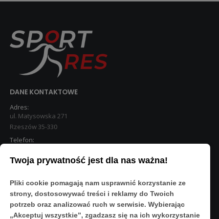
DANE KONTAKTOWE
Adres:
ul. Matysowska 271
Rzeszów 35-330
Telefon:
533 890 224
Twoja prywatność jest dla nas ważna!
STREFA KLIENTA
Pliki cookie pomagają nam usprawnić korzystanie ze
Moje konto
strony, dostosowywać treści i reklamy do Twoich
O Nas
potrzeb oraz analizować ruch w serwisie. Wybierając
Polityka prywatności
„Akceptuj wszystkie”, zgadzasz się na ich wykorzystanie
Regulamin