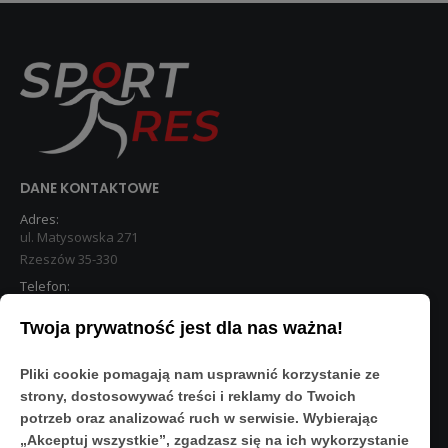
DANE KONTAKTOWE
Adres:
ul. Matysowska 271
Rzeszów 35-330
Telefon:
533 890 224
Twoja prywatność jest dla nas ważna!
STREFA KLIENTA
Pliki cookie pomagają nam usprawnić korzystanie ze
Moje konto
strony, dostosowywać treści i reklamy do Twoich
O Nas
potrzeb oraz analizować ruch w serwisie. Wybierając
Polityka prywatności
„Akceptuj wszystkie”, zgadzasz się na ich wykorzystanie
Regulamin