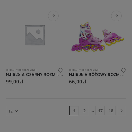
DO JAZDY REKREACYJNEJ
DO JAZDY REKREACYJNEJ
NJ1828 A CZARNY ROZM. L (39-42) ŁYŻWOROLKI NILS EXTREME
NJ1905 A RÓŻOWY ROZM. S (31-34) ŁYŻWOROLKI NILS EXTREME
99,00
zł
66,00
zł
…
1
2
17
18