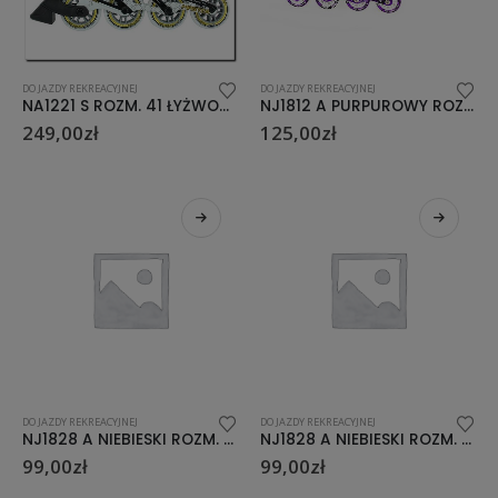
DO JAZDY REKREACYJNEJ
DO JAZDY REKREACYJNEJ
NA1221 S ROZM. 41 ŁYŻWOROLKI NILS
NJ1812 A PURPUROWY ROZM. S (29-33) ŁYŻWOROLKI NILS EXTREME
249,00
zł
125,00
zł
DO JAZDY REKREACYJNEJ
DO JAZDY REKREACYJNEJ
NJ1828 A NIEBIESKI ROZM. S (31-34) ŁYŻWOROLKI NILS EXTREME
NJ1828 A NIEBIESKI ROZM. M (35-38) ŁYŻWOROLKI NILS EXTREME
99,00
zł
99,00
zł