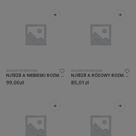
DO JAZDY REKREACYJNEJ
DO JAZDY REKREACYJNEJ
NJ1828 A NIEBIESKI ROZM. L (39-42) ŁYŻWOROLKI NILS EXTREME
NJ1828 A RÓŻOWY ROZM. S (31-34) ŁYŻWOROLKI NILS EXTREME
99,00
zł
85,01
zł