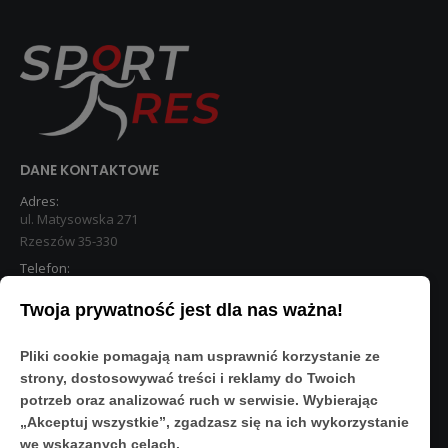
DANE KONTAKTOWE
Adres:
ul. Matysowska 271
Rzeszów 35-330
Telefon:
533 890 224
Twoja prywatność jest dla nas ważna!
STREFA KLIENTA
Pliki cookie pomagają nam usprawnić korzystanie ze
Moje konto
strony, dostosowywać treści i reklamy do Twoich
O Nas
potrzeb oraz analizować ruch w serwisie. Wybierając
Polityka prywatności
„Akceptuj wszystkie”, zgadzasz się na ich wykorzystanie
Regulamin
we wskazanych celach.