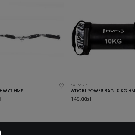
AKCESORIA
OWER BAG 10 KG HMS
UW17 UCHWYT HMS
ł
99,00
zł