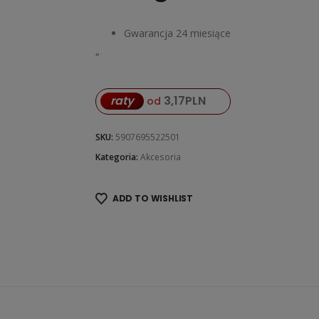
Gwarancja 24 miesiące
„
raty
3,17
PLN
od
SKU:
5907695522501
Kategoria:
Akcesoria
ADD TO WISHLIST