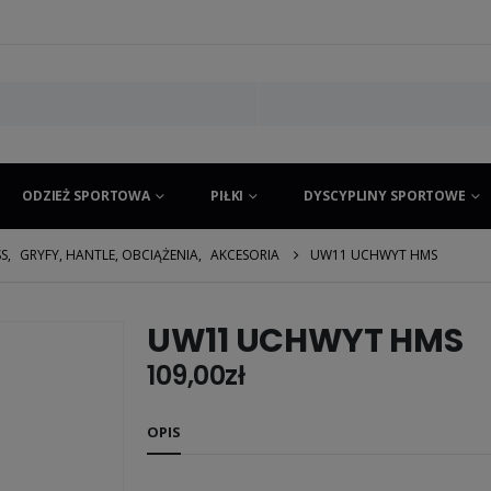
ODZIEŻ SPORTOWA
PIŁKI
DYSCYPLINY SPORTOWE
SS
,
GRYFY, HANTLE, OBCIĄŻENIA
,
AKCESORIA
UW11 UCHWYT HMS
UW11 UCHWYT HMS
109,00
zł
OPIS