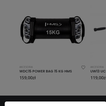
AKCESORIA
AKCESORIA
S
UW13 UCHWYT HMS
WDC10 P
119,00
zł
145,00
z