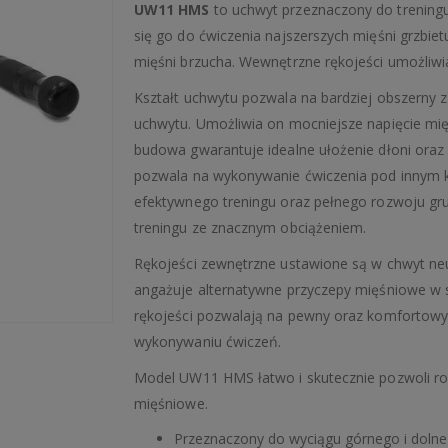
UW11 HMS
to uchwyt przeznaczony do trening
się go do ćwiczenia najszerszych mięśni grzbie
mięśni brzucha. Wewnętrzne rękojeści umożliwia
Kształt uchwytu pozwala na bardziej obszerny 
uchwytu. Umożliwia on mocniejsze napięcie mięś
budowa gwarantuje idealne ułożenie dłoni oraz
pozwala na wykonywanie ćwiczenia pod innym k
efektywnego treningu oraz pełnego rozwoju gru
treningu ze znacznym obciążeniem.
Rękojeści zewnętrzne ustawione są w chwyt neut
angażuje alternatywne przyczepy mięśniowe w
rękojeści pozwalają na pewny oraz komfortowy 
wykonywaniu ćwiczeń.
Model UW11 HMS łatwo i skutecznie pozwoli ro
mięśniowe.
Przeznaczony do wyciągu górnego i doln