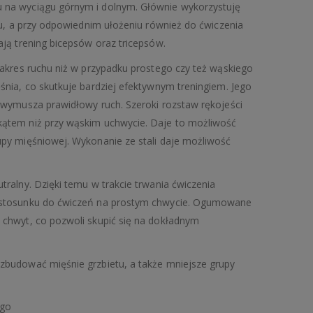
u na wyciągu górnym i dolnym. Głównie wykorzystuję
tu, a przy odpowiednim ułożeniu również do ćwiczenia
ją trening bicepsów oraz tricepsów.
zakres ruchu niż w przypadku prostego czy też wąskiego
nia, co skutkuje bardziej efektywnym treningiem. Jego
 wymusza prawidłowy ruch. Szeroki rozstaw rękojeści
ątem niż przy wąskim uchwycie. Daje to możliwość
py mięśniowej. Wykonanie ze stali daje możliwość
ralny. Dzięki temu w trakcie trwania ćwiczenia
 stosunku do ćwiczeń na prostym chwycie. Ogumowane
chwyt, co pozwoli skupić się na dokładnym
zbudować mięśnie grzbietu, a także mniejsze grupy
ego