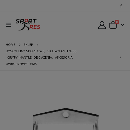
0
HOME
SKLEP
DYSCYPLINY SPORTOWE
,
SIŁOWNIA/FITNESS
,
GRYFY, HANTLE, OBCIĄŻENIA
,
AKCESORIA
UW04 UCHWYT HMS