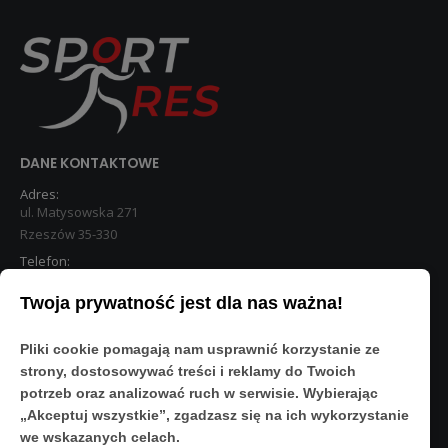
DANE KONTAKTOWE
Adres:
ul. Matysowska 271
Rzeszów 35-330
Telefon:
533 890 224
Twoja prywatność jest dla nas ważna!
STREFA KLIENTA
Pliki cookie pomagają nam usprawnić korzystanie ze
Moje konto
strony, dostosowywać treści i reklamy do Twoich
O Nas
potrzeb oraz analizować ruch w serwisie. Wybierając
Polityka prywatności
„Akceptuj wszystkie”, zgadzasz się na ich wykorzystanie
Regulamin
we wskazanych celach.
FAQ