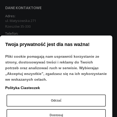
DANE KONTAKTOWE
Adres:
ul. Matysowska 271
Rzeszów 35-330
Telefon:
533 890 224
Twoja prywatność jest dla nas ważna!
STREFA KLIENTA
Pliki cookie pomagają nam usprawnić korzystanie ze
Moje konto
strony, dostosowywać treści i reklamy do Twoich
O Nas
potrzeb oraz analizować ruch w serwisie. Wybierając
Polityka prywatności
„Akceptuj wszystkie”, zgadzasz się na ich wykorzystanie
Regulamin
we wskazanych celach.
FAQ
Polityka Ciasteczek
OBSERWUJ NAS
Odrzuć
Dostosuj