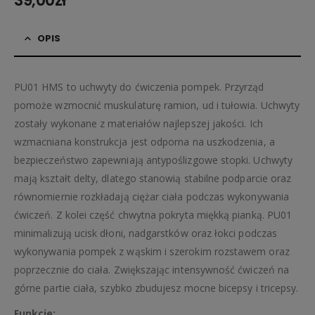
39,00
zł
OPIS
PU01 HMS to uchwyty do ćwiczenia pompek. Przyrząd
pomoże wzmocnić muskulaturę ramion, ud i tułowia. Uchwyty
zostały wykonane z materiałów najlepszej jakości. Ich
wzmacniana konstrukcja jest odporna na uszkodzenia, a
bezpieczeństwo zapewniają antypoślizgowe stopki. Uchwyty
mają kształt delty, dlatego stanowią stabilne podparcie oraz
równomiernie rozkładają ciężar ciała podczas wykonywania
ćwiczeń. Z kolei część chwytna pokryta miękką pianką. PU01
minimalizują ucisk dłoni, nadgarstków oraz łokci podczas
wykonywania pompek z wąskim i szerokim rozstawem oraz
poprzecznie do ciała. Zwiększając intensywność ćwiczeń na
górne partie ciała, szybko zbudujesz mocne bicepsy i tricepsy.
Funkcje: