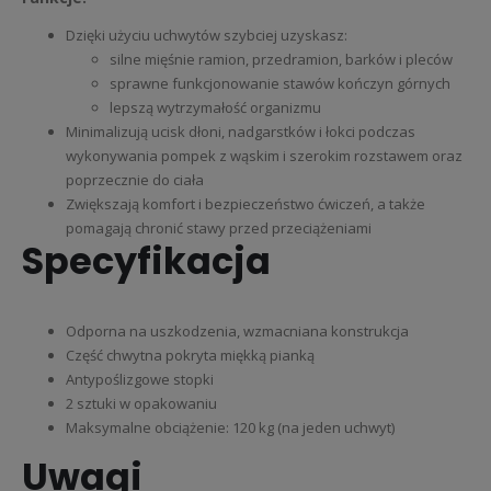
Dzięki użyciu uchwytów szybciej uzyskasz:
silne mięśnie ramion, przedramion, barków i pleców
sprawne funkcjonowanie stawów kończyn górnych
lepszą wytrzymałość organizmu
Minimalizują ucisk dłoni, nadgarstków i łokci podczas
wykonywania pompek z wąskim i szerokim rozstawem oraz
poprzecznie do ciała
Zwiększają komfort i bezpieczeństwo ćwiczeń, a także
pomagają chronić stawy przed przeciążeniami
Specyfikacja
Odporna na uszkodzenia, wzmacniana konstrukcja
Część chwytna pokryta miękką pianką
Antypoślizgowe stopki
2 sztuki w opakowaniu
Maksymalne obciążenie: 120 kg (na jeden uchwyt)
Uwagi