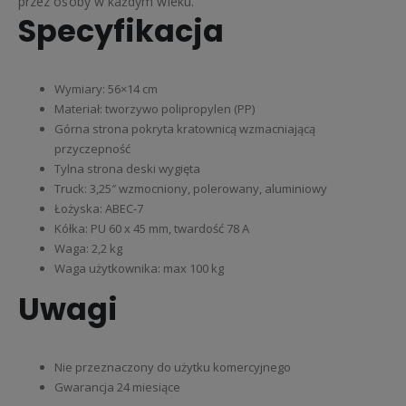
przez osoby w każdym wieku.
Specyfikacja
Wymiary: 56×14 cm
Materiał: tworzywo polipropylen (PP)
Górna strona pokryta kratownicą wzmacniającą
przyczepność
Tylna strona deski wygięta
Truck: 3,25″ wzmocniony, polerowany, aluminiowy
Łożyska: ABEC-7
Kółka: PU 60 x 45 mm, twardość 78 A
Waga: 2,2 kg
Waga użytkownika: max 100 kg
Uwagi
Nie przeznaczony do użytku komercyjnego
Gwarancja 24 miesiące