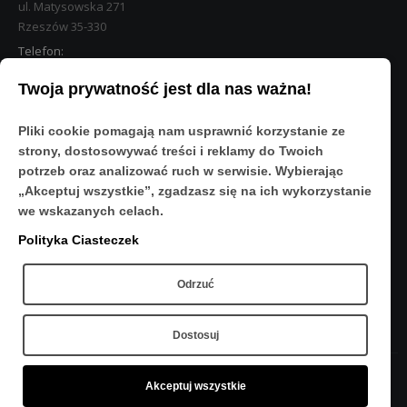
ul. Matysowska 271
Rzeszów 35-330
Telefon:
533 890 224
Twoja prywatność jest dla nas ważna!
STREFA KLIENTA
Pliki cookie pomagają nam usprawnić korzystanie ze
Moje konto
strony, dostosowywać treści i reklamy do Twoich
O Nas
potrzeb oraz analizować ruch w serwisie. Wybierając
Polityka prywatności
„Akceptuj wszystkie”, zgadzasz się na ich wykorzystanie
Regulamin
we wskazanych celach.
FAQ
Polityka Ciasteczek
OBSERWUJ NAS
Odrzuć
Dostosuj
Akceptuj wszystkie
Copyright © 2020 - Sport-Res - Wszelkie prawa zastrzeżone.