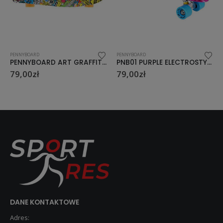
PENNYBOARD
PENNYBOARD
EME
PNB01 PURPLE ELECTROSTYLE PENNYBOARD DESKOROLKA NILS EXTREME
PENNYBOARD ART JOKER NILS EXTREME
79,00
zł
79,00
zł
DANE KONTAKTOWE
Adres: