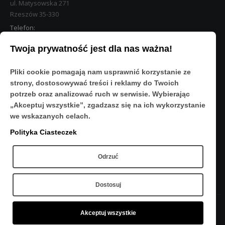
ul. Matysowska 271
Rzeszów 35-330
Telefon:
533 890 224
Twoja prywatność jest dla nas ważna!
STREFA KLIENTA
Pliki cookie pomagają nam usprawnić korzystanie ze
Moje konto
strony, dostosowywać treści i reklamy do Twoich
O Nas
potrzeb oraz analizować ruch w serwisie. Wybierając
Polityka prywatności
„Akceptuj wszystkie”, zgadzasz się na ich wykorzystanie
Regulamin
we wskazanych celach.
FAQ
Polityka Ciasteczek
OBSERWUJ NAS
Odrzuć
Dostosuj
Akceptuj wszystkie
Copyright © 2020 - Sport-Res - Wszelkie prawa zastrzeżone.