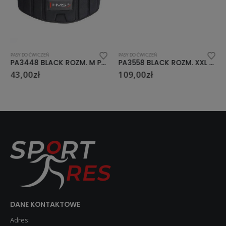
PASY DO ĆWICZEŃ
PASY DO ĆWICZEŃ
PA3448 BLACK ROZM. M PAS DO ĆWICZEŃ SIŁOWYCH HMS
PA3558 BLACK ROZM. XXL PAS DO ĆWICZEŃ SIŁOWYCH HMS PREMIUM
43,00
zł
109,00
zł
DANE KONTAKTOWE
Adres: