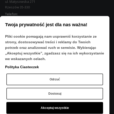
ul. Matysowska 271
Rzeszów 35-330
Telefon:
533 890 224
Twoja prywatność jest dla nas ważna!
STREFA KLIENTA
Pliki cookie pomagają nam usprawnić korzystanie ze
Moje konto
strony, dostosowywać treści i reklamy do Twoich
O Nas
potrzeb oraz analizować ruch w serwisie. Wybierając
Polityka prywatności
„Akceptuj wszystkie”, zgadzasz się na ich wykorzystanie
Regulamin
we wskazanych celach.
FAQ
Polityka Ciasteczek
OBSERWUJ NAS
Odrzuć
Dostosuj
Akceptuj wszystkie
Copyright © 2020 - Sport-Res - Wszelkie prawa zastrzeżone.