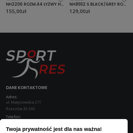
ŻWY HOKEJOWE NILS EXTREME
NH8552 S BLACK/GREY ROZM. 39 ŁYŻWY HOKEJOWE NILS EXTREME
NH8556 S BLACK/YELLOW ROZM. 43 ŁYŻWY HOKEJOWE NILS EXTREME
129,00
zł
135,00
zł
DANE KONTAKTOWE
Adres:
ul. Matysowska 271
Rzeszów 35-330
Telefon:
533 890 224
Twoja prywatność jest dla nas ważna!