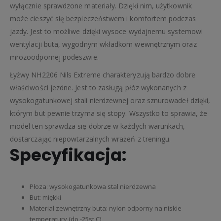
wyłącznie sprawdzone materiały. Dzięki nim, użytkownik
może cieszyć się bezpieczeństwem i komfortem podczas
jazdy. Jest to możliwe dzięki wysoce wydajnemu systemowi
wentylacji buta, wygodnym wkładkom wewnętrznym oraz
mrozoodpornej podeszwie.
Łyżwy NH2206 Nils Extreme charakteryzują bardzo dobre
właściwości jezdne. Jest to zasługą płóz wykonanych z
wysokogatunkowej stali nierdzewnej oraz sznurowadeł dzięki,
którym but pewnie trzyma się stopy. Wszystko to sprawia, że
model ten sprawdza się dobrze w każdych warunkach,
dostarczając niepowtarzalnych wrażeń z treningu.
Specyfikacja:
Płoza: wysokogatunkowa stal nierdzewna
But: miękki
Materiał zewnętrzny buta: nylon odporny na niskie
temperatury (do -25st C)