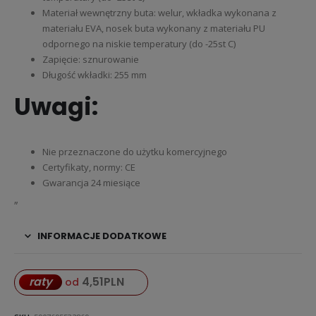
Materiał wewnętrzny buta: welur, wkładka wykonana z
materiału EVA, nosek buta wykonany z materiału PU
odpornego na niskie temperatury (do -25st C)
Zapięcie: sznurowanie
Długość wkładki: 255 mm
Uwagi:
Nie przeznaczone do użytku komercyjnego
Certyfikaty, normy: CE
Gwarancja 24 miesiące
„
INFORMACJE DODATKOWE
4,51
PLN
raty
od