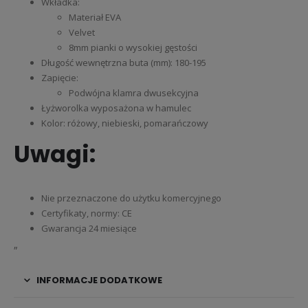
Wkładka:
Materiał EVA
Velvet
8mm pianki o wysokiej gęstości
Długość wewnętrzna buta (mm): 180-195
Zapięcie:
Podwójna klamra dwusekcyjna
Łyżworolka wyposażona w hamulec
Kolor: różowy, niebieski, pomarańczowy
Uwagi:
Nie przeznaczone do użytku komercyjnego
Certyfikaty, normy: CE
Gwarancja 24 miesiące
„
INFORMACJE DODATKOWE