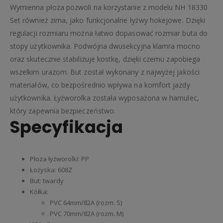
Wymienna płoza pozwoli na korzystanie z modelu NH 18330
Set również zima, jako funkcjonalne łyżwy hokejowe. Dzięki
regulacji rozmiaru można łatwo dopasować rozmiar buta do
stopy użytkownika. Podwójna dwusekcyjna klamra mocno
oraz skutecznie stabilizuje kostkę, dzięki czemu zapobiega
wszelkim urazom. But został wykonany z najwyżej jakości
materiałów, co bezpośrednio wpływa na komfort jazdy
użytkownika. Łyżworolka została wyposażona w hamulec,
który zapewnia bezpieczeństwo.
Specyfikacja
Płoza łyżworolki: PP
Łożyska: 608Z
But: twardy
Kółka:
PVC 64mm/82A (rozm. S)
PVC 70mm/82A (rozm. M)