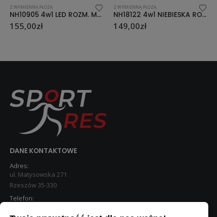
Z WYMIENNĄ PŁOZĄ
Z WYMIENNĄ PŁOZĄ
NH18122 4w1 NIEBIESKA ROZM. L(39-43) ŁYŻWOROLKI Z WYM. PŁOZĄ HOKEJOWĄ NILS EXTREME
NH18122 4w1 FIOLETOWE ROZM. M(34-38) ŁYŻWOROLKI Z WYM. PŁOZĄ HOKEJOWĄ NILS EXTREME
149,00
zł
149,00
zł
DANE KONTAKTOWE
Adres:
ul. Matysowska 271
Rzeszów 35-330
Telefon:
533 890 224