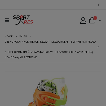
0
HOME
SKLEP
DESKOROLKI / HULAJNOGI / ŁYŻWY
,
ŁYŻWOROLKI
,
Z WYMIENNĄ PŁOZĄ
NH18330 POMARAŃCZOWY 4W1 ROZM. S ŁYŻWOROLKI Z WYM. PŁOZĄ
HOKEJOWĄ NILS EXTREME