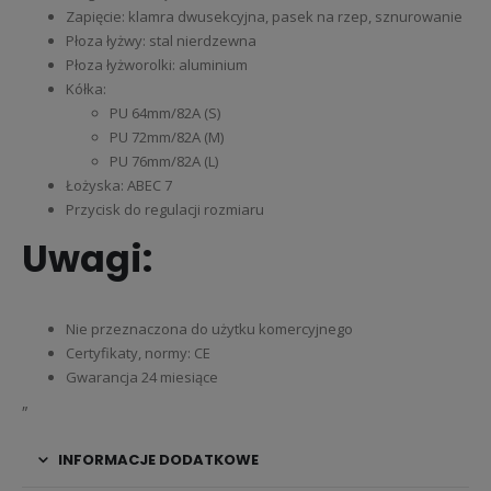
Zapięcie: klamra dwusekcyjna, pasek na rzep, sznurowanie
Płoza łyżwy: stal nierdzewna
Płoza łyżworolki: aluminium
Kółka:
PU 64mm/82A (S)
PU 72mm/82A (M)
PU 76mm/82A (L)
Łożyska: ABEC 7
Przycisk do regulacji rozmiaru
Uwagi:
Nie przeznaczona do użytku komercyjnego
Certyfikaty, normy: CE
Gwarancja 24 miesiące
„
INFORMACJE DODATKOWE