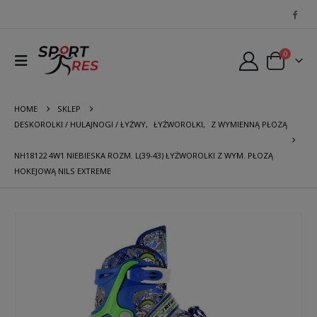
0
HOME
SKLEP
DESKOROLKI / HULAJNOGI / ŁYŻWY
,
ŁYŻWOROLKI
,
Z WYMIENNĄ PŁOZĄ
NH18122 4W1 NIEBIESKA ROZM. L(39-43) ŁYŻWOROLKI Z WYM. PŁOZĄ
HOKEJOWĄ NILS EXTREME