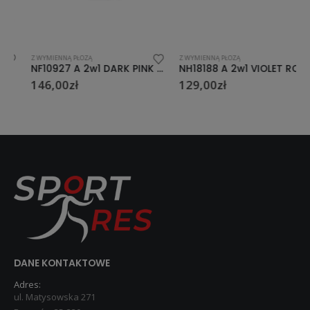
Z WYMIENNĄ PŁOZĄ
Z WYMIENNĄ PŁOZĄ
NF10927 A 2w1 DARK PINK ROZM.L(39-42) ŁYŻWOROLKI Z WYM. PŁ. FIGUROWĄ NILS EXTREME
NH18188 A 2w1 VIOLET ROZM.S(29-33) ŁYŻWOROLKI Z WYM. PŁ. HOKEJOWĄ NILS EXTREME
146,00
zł
129,00
zł
DANE KONTAKTOWE
Adres:
ul. Matysowska 271