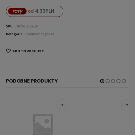
4,33
PLN
raty
od
SKU:
5907695535280
Kategoria:
Z wymienną płozą
ADD TO WISHLIST
PODOBNE PRODUKTY