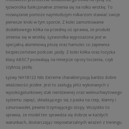
łyżworolka funkcjonalnie zmienia się na rolko wrotkę. To
rozwiązanie pomoże najmłodszym rolkarzom stawiać swoje
pierwsze kroki w tym sporcie. Z kolei zamontowanie
dodatkowego kółka na przednią oś sprawia, że produkt
zmienia się w wrotkę. Łyżworolka wyposażona jest w
specjalną aluminiową płozę oraz hamulec co zapewnia
bezpieczeństwo podczas jazdy. Z kolei kółka oraz łożyska
klasy ABEC7 pozwalają na mniejsze opory toczenia, czyli
szybszą jazdę.
Łyżwy NH18122 Nils Extreme charakteryzują bardzo dobre
właściwości jezdne. Jest to zasługą płóz wykonanych z
wysokogatunkowej stali nierdzewnej oraz wielouchwytowego
systemu zapięć, składającego się z paska na rzep, klamry i
sznurowadeł, pewnie trzymającego stopy. Wszystko to
sprawia, że model ten sprawdza się dobrze w każdych
warunkach, dostarczając niepowtarzalnych wrażeń z treningu.