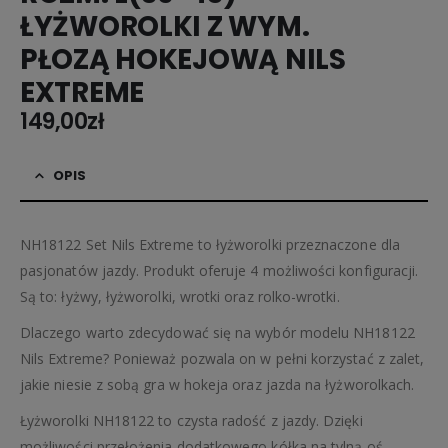
ŁYŻWOROLKI Z WYM.
PŁOZĄ HOKEJOWĄ NILS
EXTREME
149,00
zł
OPIS
NH18122 Set Nils Extreme to łyżworolki przeznaczone dla
pasjonatów jazdy. Produkt oferuje 4 możliwości konfiguracji.
Są to: łyżwy, łyżworolki, wrotki oraz rolko-wrotki.
Dlaczego warto zdecydować się na wybór modelu NH18122
Nils Extreme? Ponieważ pozwala on w pełni korzystać z zalet,
jakie niesie z sobą gra w hokeja oraz jazda na łyżworolkach.
Łyżworolki NH18122 to czysta radość z jazdy. Dzięki
możliwości przełożenia dodatkowego kółka na tylną oś,