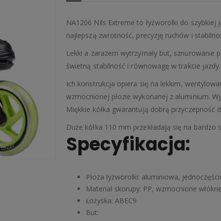
NA1206 Nils Extreme to łyżworolki do szybkiej 
najlepszą zwrotność, precyzję ruchów i stabil
Lekki a zarazem wytrzymały but, sznurowanie p
świetną stabilność i równowagę w trakcie jazdy.
Ich konstrukcja opiera się na lekkim, wentylow
wzmocnionej płozie wykonanej z aluminium. Wys
Miękkie kółka gwarantują dobrą przyczepność d
Duże kółka 110 mm przekładają się na bardzo s
Specyfikacja:
Płoza łyżworolki: aluminiowa, jednoczęś
Materiał skorupy: PP, wzmocnione włókn
Łożyska: ABEC9
But: