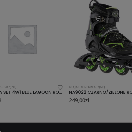
KREACYJNEJ
DO JAZDY REKREACYJNEJ
NA9022 CZARNO/ZIELONE ROZM 42 ŁYŻWOROLKI NILS EXTREME
ł
359,00
zł