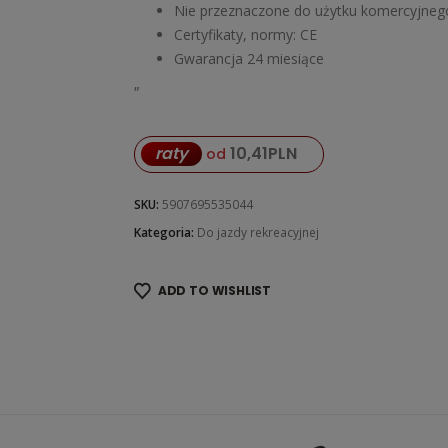
Nie przeznaczone do użytku komercyjneg
Certyfikaty, normy: CE
Gwarancja 24 miesiące
„
raty
10,41
PLN
od
SKU:
5907695535044
Kategoria:
Do jazdy rekreacyjnej
ADD TO WISHLIST