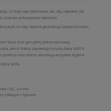
jazdy. Zostały zaprojektowane tak, aby zapewnić jak
ność podczas pokonywania slalomów.
lus pasek na rzep i klamra gwarantują bezpieczeństwo,
anym bucie oraz specjalnej jednoczęściowej,
oką jakość trakcji zapewniają łożyska klasy ABEC9.
o podłoża oraz dobrze absorbują wszystkie drgania.
zybką jazdę.
ciowa CNC, 3,4 mm
em szklanym i nylonem