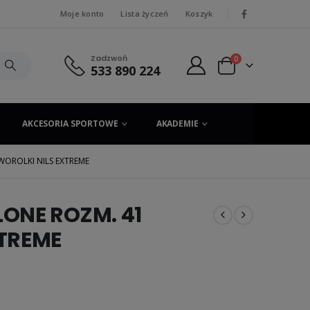
Moje konto
Lista życzeń
Koszyk
|
Zadzwoń
0
533 890 224
AKCESORIA SPORTOWE
AKADEMIE
WOROLKI NILS EXTREME
ONE ROZM. 41
XTREME