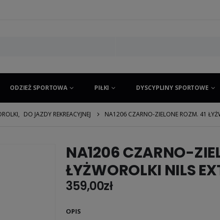
ODZIEŻ SPORTOWA
PIŁKI
DYSCYPLINY SPORTOWE
ROLKI
,
DO JAZDY REKREACYJNEJ
NA1206 CZARNO-ZIELONE ROZM. 41 ŁYŻ
NA1206 CZARNO-ZIEL
ŁYŻWOROLKI NILS E
359,00
zł
OPIS