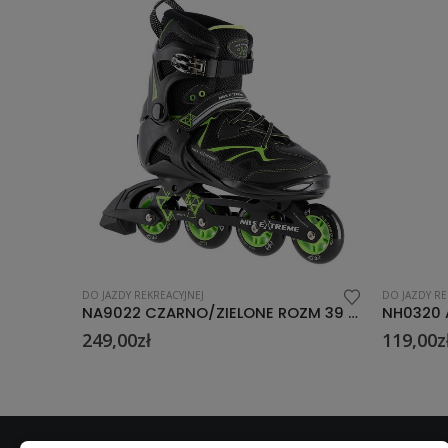
DO JAZDY REKREACYJNEJ
DO JAZDY RE
NA9022 CZARNO/ZIELONE ROZM 39 ŁYŻWOROLKI NILS EXTREME
NH0320 A SET 4W1 BLUE LAGOON ROZM. M (35-38) ŁYŻWOROLKI PŁOZA HOKEJOWA NILS EXTREME
119,00
zł
249,00
z