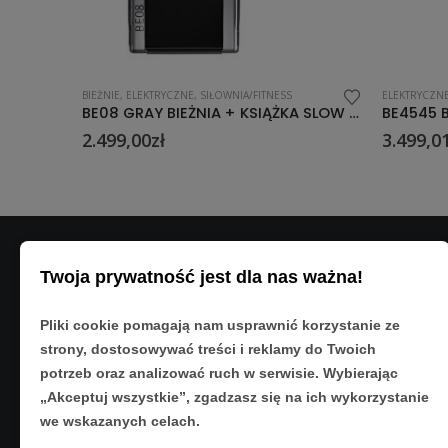
ELEKTRYCZNE
BIEŻNIE
,
EL
BE08 GRAY BIEŻNIA + KSIĄŻKA SLOW JOGGING + RC1206 GREEN RĘCZNIK HMS
BE4545 BIEŻNIA ELEKTRYCZNA HMS
3.499,01
zł
3.450,
Twoja prywatność jest dla nas ważna!
DANE K
Adres:
Pliki cookie pomagają nam usprawnić korzystanie ze
ul. Matyso
strony, dostosowywać treści i reklamy do Twoich
Rzeszów 3
potrzeb oraz analizować ruch w serwisie. Wybierając
Telefon:
„Akceptuj wszystkie”, zgadzasz się na ich wykorzystanie
533 890 22
we wskazanych celach.