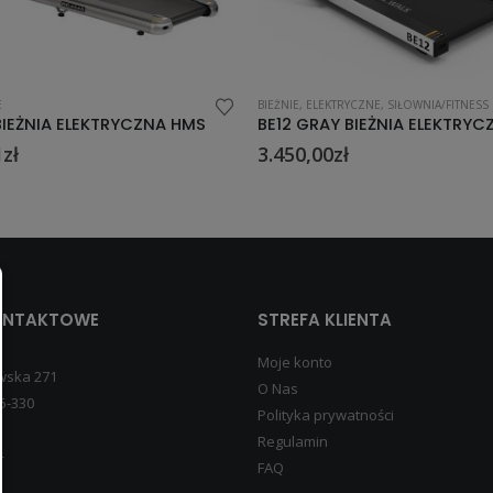
EKTRYCZNE
,
SIŁOWNIA/FITNESS
BIEŻNIE
,
ELEKTRYCZNE
,
SIŁOWNIA/FITNES
BE12 GRAY BIEŻNIA ELEKTRYCZNA SKY WALK
00
zł
2.499,00
zł
ONTAKTOWE
STREFA KLIENTA
Moje konto
wska 271
O Nas
5-330
Polityka prywatności
Regulamin
4
FAQ