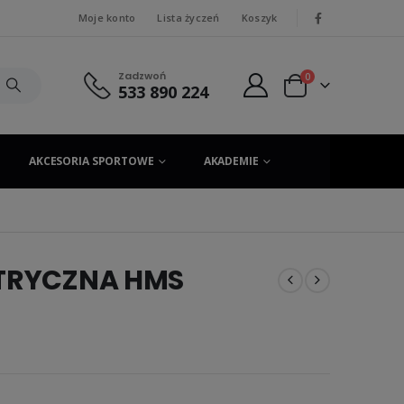
Moje konto
Lista życzeń
Koszyk
|
Zadzwoń
0
533 890 224
AKCESORIA SPORTOWE
AKADEMIE
KTRYCZNA HMS