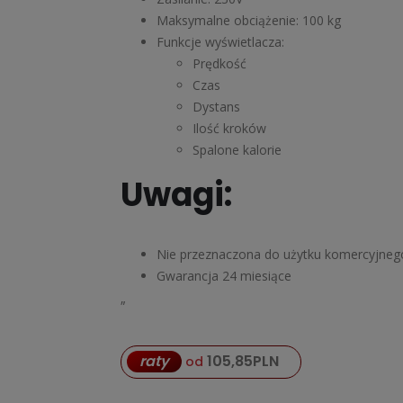
Maksymalne obciążenie: 100 kg
Funkcje wyświetlacza:
Prędkość
Czas
Dystans
Ilość kroków
Spalone kalorie
Uwagi:
Nie przeznaczona do użytku komercyjneg
Gwarancja 24 miesiące
„
raty
105,85
PLN
od