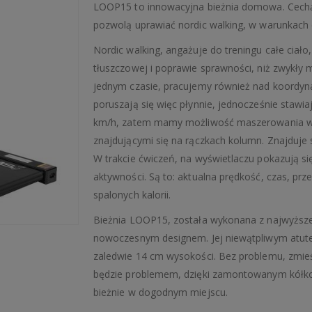
LOOP15 to innowacyjna bieżnia domowa. Cechą o
pozwolą uprawiać nordic walking, w warunkac
Nordic walking, angażuje do treningu całe ciało
tłuszczowej i poprawie sprawności, niż zwykły
jednym czasie, pracujemy również nad koordyna
poruszają się więc płynnie, jednocześnie stawia
km/h, zatem mamy możliwość maszerowania w s
znajdującymi się na rączkach kolumn. Znajduje s
W trakcie ćwiczeń, na wyświetlaczu pokazują si
aktywności. Są to: aktualna prędkość, czas, prz
spalonych kalorii.
Bieżnia LOOP15, została wykonana z najwyższe
nowoczesnym designem. Jej niewątpliwym atut
zaledwie 14 cm wysokości. Bez problemu, zmieśc
będzie problemem, dzięki zamontowanym kółko
bieżnie w dogodnym miejscu.