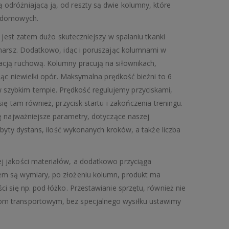
dróżniającą ją, od reszty są dwie kolumny, które
h domowych.
, jest zatem dużo skuteczniejszy w spalaniu tkanki
 marsz. Dodatkowo, idąc i poruszając kolumnami w
cją ruchową. Kolumny pracują na siłownikach,
jąc niewielki opór. Maksymalna prędkość bieżni to 6
zybkim tempie. Prędkość regulujemy przyciskami,
ię tam również, przycisk startu i zakończenia treningu.
ę najważniejsze parametry, dotyczące naszej
ebyty dystans, ilość wykonanych kroków, a także liczba
j jakości materiałów, a dodatkowo przyciąga
em są wymiary, po złożeniu kolumn, produkt ma
i się np. pod łóżko. Przestawianie sprzętu, również nie
m transportowym, bez specjalnego wysiłku ustawimy