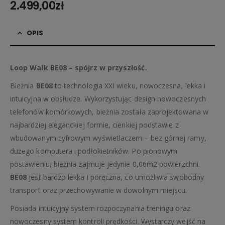
2.499,00
zł
OPIS
Loop Walk BE08 – spójrz w przyszłość.
Bieżnia
BE08
to technologia XXI wieku, nowoczesna, lekka i
intuicyjna w obsłudze. Wykorzystując design nowoczesnych
telefonów komórkowych, bieżnia została zaprojektowana w
najbardziej eleganckiej formie, cienkiej podstawie z
wbudowanym cyfrowym wyświetlaczem – bez górnej ramy,
dużego komputera i podłokietników. Po pionowym
postawieniu, bieżnia zajmuje jedynie 0,06m2 powierzchni.
BE08
jest bardzo lekka i poręczna, co umożliwia swobodny
transport oraz przechowywanie w dowolnym miejscu.
Posiada intuicyjny system rozpoczynania treningu oraz
nowoczesny system kontroli prędkości. Wystarczy wejść na