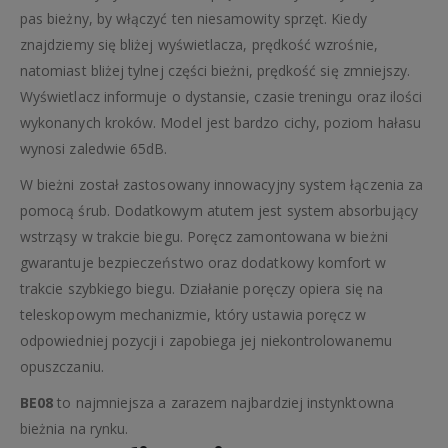
pas bieżny, by włączyć ten niesamowity sprzęt. Kiedy
znajdziemy się bliżej wyświetlacza, prędkość wzrośnie,
natomiast bliżej tylnej części bieżni, prędkość się zmniejszy.
Wyświetlacz informuje o dystansie, czasie treningu oraz ilości
wykonanych kroków. Model jest bardzo cichy, poziom hałasu
wynosi zaledwie 65dB.
W bieżni został zastosowany innowacyjny system łączenia za
pomocą śrub. Dodatkowym atutem jest system absorbujący
wstrząsy w trakcie biegu. Poręcz zamontowana w bieżni
gwarantuje bezpieczeństwo oraz dodatkowy komfort w
trakcie szybkiego biegu. Działanie poręczy opiera się na
teleskopowym mechanizmie, który ustawia poręcz w
odpowiedniej pozycji i zapobiega jej niekontrolowanemu
opuszczaniu.
BE08
to najmniejsza a zarazem najbardziej instynktowna
bieżnia na rynku.