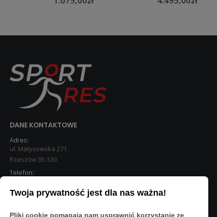
1.075,00
zł
4.495,00
zł
DANE KONTAKTOWE
Adres:
ul. Matysowska 271
Rzeszów 35-330
Telefon:
533 890 224
Twoja prywatność jest dla nas ważna!
STREFA KLIENTA
Pliki cookie pomagają nam usprawnić korzystanie ze