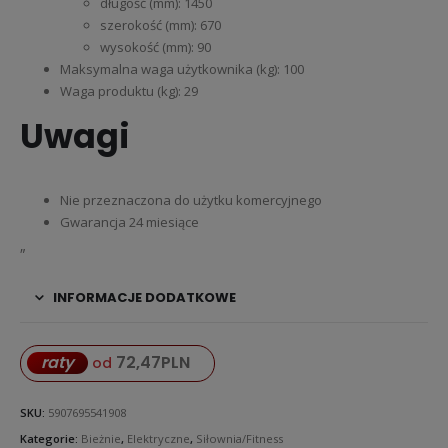
długość (mm): 1450
szerokość (mm): 670
wysokość (mm): 90
Maksymalna waga użytkownika (kg): 100
Waga produktu (kg): 29
Uwagi
Nie przeznaczona do użytku komercyjnego
Gwarancja 24 miesiące
„
INFORMACJE DODATKOWE
72,47
PLN
raty
od
SKU:
5907695541908
Kategorie:
Bieżnie
,
Elektryczne
,
Siłownia/Fitness