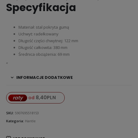
Specyfikacja
Materiał: stal pokryta gumą
Uchwyt: radełkowany
Długość części chwytnej: 122 mm
Długość całkowita: 380 mm
Średnica obciążenia: 69 mm
„
INFORMACJE DODATKOWE
8,40
PLN
raty
od
SKU:
5907695518153
Kategoria:
Hantle