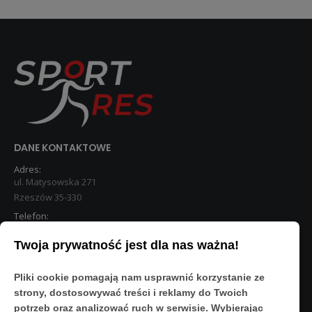
DANE KONTAKTOWE
Adres:
ul. Matysowska 271
Rzeszów 35-330
Telefon:
533 890 224
Twoja prywatność jest dla nas ważna!
STREFA KLIENTA
Pliki cookie pomagają nam usprawnić korzystanie ze
Moje konto
strony, dostosowywać treści i reklamy do Twoich
O Nas
potrzeb oraz analizować ruch w serwisie. Wybierając
Polityka prywatności