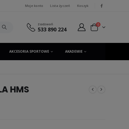
Moje konto
Lista życzeń
Koszyk
|
Zadzwoń
0
533 890 224
AKCESORIA SPORTOWE
AKADEMIE
LA HMS