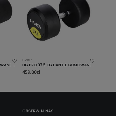
HANTLE
H
HG PRO 37.5 KG HANTLE GUMOWANE HMS
HG PRO 45 KG HANTLE GUMOWANE HMS
549,00
zł
1
OBSERWUJ NAS