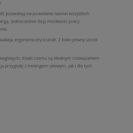
.
HMS pozwalają na powielanie niemal wszystkich
angą. Jednocześnie dają możliwość pracy
nia.
adają ergonomiczny kształt. Z kolei pewny uścisk
wagowych, dzięki czemu są idealnym rozwiązaniem
ą przygodę z treningiem siłowym, jak i dla tych