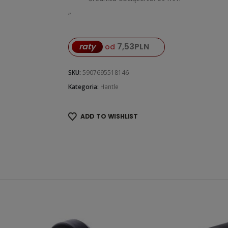
„
raty
7,53
PLN
od
SKU:
5907695518146
Kategoria:
Hantle
ADD TO WISHLIST