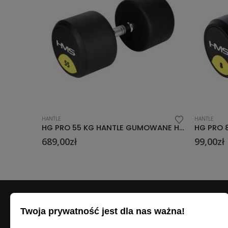
HANTLE
HA
HG PRO 55 KG HANTLE GUMOWANE HMS
HG PRO 8 KG HANTLE GUMOWANE HMS
99,00
zł
7
Twoja prywatność jest dla nas ważna!
DANE K