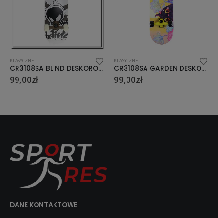
KLASYCZNE
KLASYCZNE
BLIND DESKOROLKA NILS EXTREME
CR3108SA GARDEN DESKOROLKA NILS EXTREME
CR3108SA POINT DESKOROLKA NILS EXTREME
99,00
zł
99,00
zł
DANE KONTAKTOWE