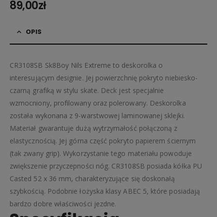
89,00
zł
OPIS
CR3108SB Sk8Boy Nils Extreme to deskorolka o
interesującym designie. Jej powierzchnię pokryto niebiesko-
czarną grafiką w stylu skate. Deck jest specjalnie
wzmocniony, profilowany oraz polerowany. Deskorolka
została wykonana z 9-warstwowej laminowanej sklejki.
Materiał gwarantuje dużą wytrzymałość połączoną z
elastycznością. Jej górna część pokryto papierem ściernym
(tak zwany grip). Wykorzystanie tego materiału powoduje
zwiększenie przyczepności nóg. CR3108SB posiada kółka PU
Casted 52 x 36 mm, charakteryzujące się doskonałą
szybkością. Podobnie łożyska klasy ABEC 5, które posiadają
bardzo dobre właściwości jezdne.