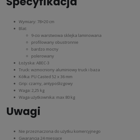
Specyfikacja
Wymiary: 78×20 cm
Blat:
9-cio warstwowa sklejka laminowana
profilowany obustronnie
bardzo mocny
polerowany
Łożyska: ABEC-3
Truck: wzmocniony aluminiowy truck i baza
Kółka: PU Casted 52 x 36 mm
Grip: czarny, antypoślizgowy
Waga: 2,25 kg
Waga użytkownika: max 80 kg
Uwagi
Nie przeznaczona do użytku komercyjnego
Gwarancja 24 miesiące