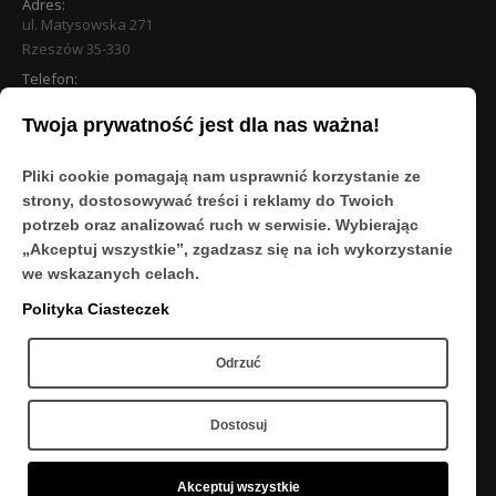
Adres:
ul. Matysowska 271
Rzeszów 35-330
Telefon:
533 890 224
Twoja prywatność jest dla nas ważna!
STREFA KLIENTA
Pliki cookie pomagają nam usprawnić korzystanie ze
Moje konto
strony, dostosowywać treści i reklamy do Twoich
O Nas
potrzeb oraz analizować ruch w serwisie. Wybierając
Polityka prywatności
„Akceptuj wszystkie”, zgadzasz się na ich wykorzystanie
Regulamin
we wskazanych celach.
FAQ
Polityka Ciasteczek
OBSERWUJ NAS
Odrzuć
Dostosuj
Akceptuj wszystkie
Copyright © 2020 - Sport-Res - Wszelkie prawa zastrzeżone.