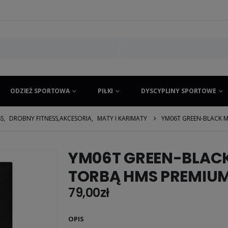
ODZIEŻ SPORTOWA
PIŁKI
DYSCYPLINY SPORTOWE
SS
,
DROBNY FITNESS,AKCESORIA
,
MATY I KARIMATY
YM06T GREEN-BLACK M
YM06T GREEN-BLACK
TORBĄ HMS PREMIU
79,00
zł
OPIS