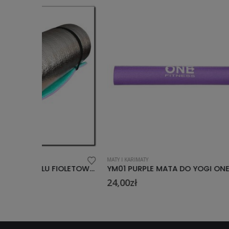
MATY I KARIMATY
MATY I KARIM
KARIMATA 1.2 x 50 CM ALU FIOLETOWO-NIEBIESKA NN
YM01 PURPLE MATA DO YOGI ONE FITNESS
YM03 BL
24,00
zł
42,00
zł