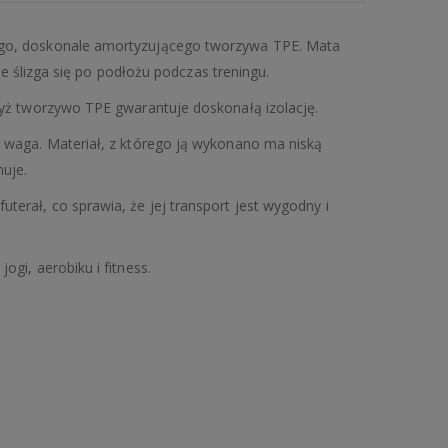
go, doskonale amortyzującego tworzywa TPE. Mata
nie ślizga się po podłożu podczas treningu.
yż tworzywo TPE gwarantuje doskonałą izolację.
 waga. Materiał, z którego ją wykonano ma niską
nuje.
erał, co sprawia, że jej transport jest wygodny i
gi, aerobiku i fitness.