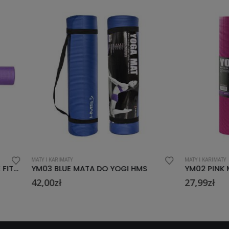
ATY
MATY I KARIMATY
UE MATA DO YOGI HMS
YM02 PINK MATA DO YOGI H
27,99
zł