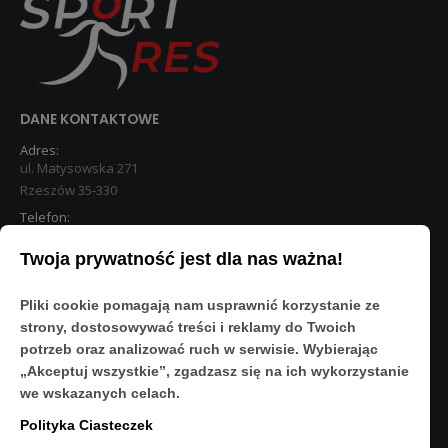
DANE KONTAKTOWE
Adres:
ul. Matysowska 271
Rzeszów 35-330
Telefon:
533 890 224
Twoja prywatność jest dla nas ważna!
STREFA KLIENTA
Pliki cookie pomagają nam usprawnić korzystanie ze
Moje konto
strony, dostosowywać treści i reklamy do Twoich
O Nas
potrzeb oraz analizować ruch w serwisie. Wybierając
Polityka prywatności
„Akceptuj wszystkie”, zgadzasz się na ich wykorzystanie
Regulamin
we wskazanych celach.
FAQ
Polityka Ciasteczek
OBSERWUJ NAS