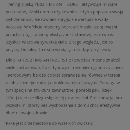
Trening z piłką YB02 HMS ANTI-BURST aktywizuje mięśnie
posturalne, dzięki czemu użytkownik nie tylko poprawia swoją
wytrzymałość, ale również koryguje ewentualne wady
postawy. W efekcie możemy poprawić muskulaturę mięśni
brzucha, nóg i ramion, elastyczność stawów, jak również
uzyskać właściwą sylwetkę ciała. Z tego względu, jest to
przyrząd idealny dla osób wiodących siedzący tryb życia.
Dla piłki YB02 HMS ANTI-BURST z łatwością można znaleźć
wiele zastosowań. Poza typowym treningiem gimnastycznym
i aerobowym, bardzo dobrze sprawdza się również w terapii
osób z różnego rodzaju problemami ruchowymi. Pomaga w
tym specjalna struktura zewnętrznej powłoki piłki, dzięki
której ciało nie ślizga się po jej powierzchni. Polecamy ją tym
wszystkim, którzy bez wychodzenia z domu chcą efektywnie
dbać o swoje zdrowie.
Piłka jest przeznaczona do wszelkich ćwiczeń: