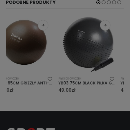
PODOBNE PRODUKTY
PIŁKI DO ĆWICZEŃ
PIŁKI DO ĆWICZEŃ
YB03 75CM BLACK PIŁKA GIMNASTYCZNA MASUJACA HMS
YB02 75CM GRAY ANTI-BURST PIŁKA GIMNASTYCZNA HMS
49,00
zł
42,00
zł