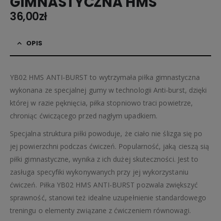
GIMNASTYCZNA HMS
36,00
zł
OPIS
YB02 HMS ANTI-BURST to wytrzymała piłka gimnastyczna
wykonana ze specjalnej gumy w technologii Anti-burst, dzięki
której w razie pęknięcia, piłka stopniowo traci powietrze,
chroniąc ćwiczącego przed nagłym upadkiem.
Specjalna struktura piłki powoduje, że ciało nie ślizga się po
jej powierzchni podczas ćwiczeń. Popularność, jaką cieszą sią
piłki gimnastyczne, wynika z ich dużej skuteczności. Jest to
zasługa specyfiki wykonywanych przy jej wykorzystaniu
ćwiczeń. Piłka YB02 HMS ANTI-BURST pozwala zwiększyć
sprawność, stanowi też idealne uzupełnienie standardowego
treningu o elementy związane z ćwiczeniem równowagi.