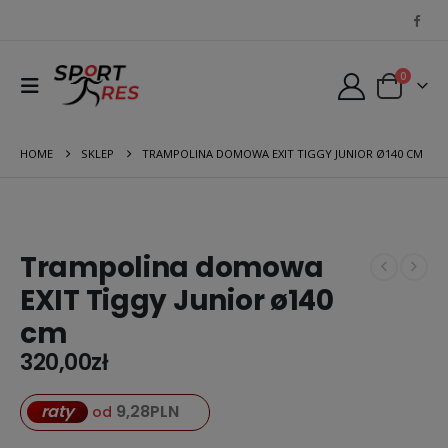
0
HOME
SKLEP
TRAMPOLINA DOMOWA EXIT TIGGY JUNIOR Ø140 CM
Trampolina domowa
EXIT Tiggy Junior ø140
cm
320,00
zł
9,28
PLN
raty
od