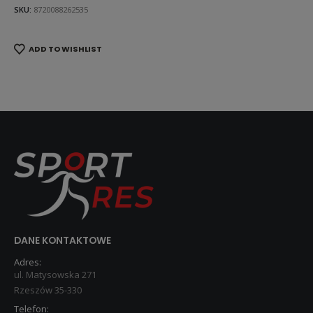
SKU:
8720088262535
ADD TO WISHLIST
DANE KONTAKTOWE
Adres:
ul. Matysowska 271
Rzeszów 35-330
Telefon: