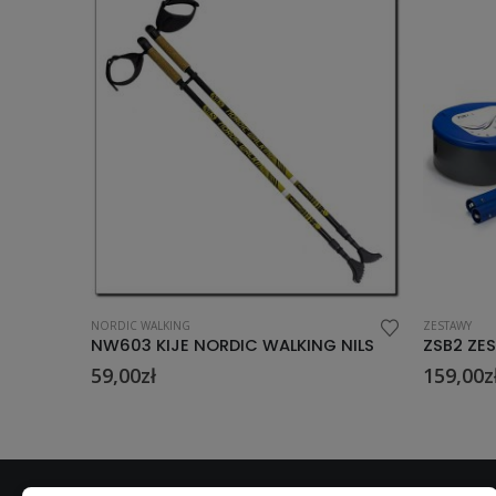
NORDIC WALKING
ZESTAWY
NR005 3w1 ZESTAW DO MINI BADMINTONA ( 2 RAKIETY+ 2 RAKIETY NA PLAŻĘ+ LOTKI + FRIZBI) NILS
NW603 KIJE NORDIC WALKING NILS
59,00
zł
159,00
z