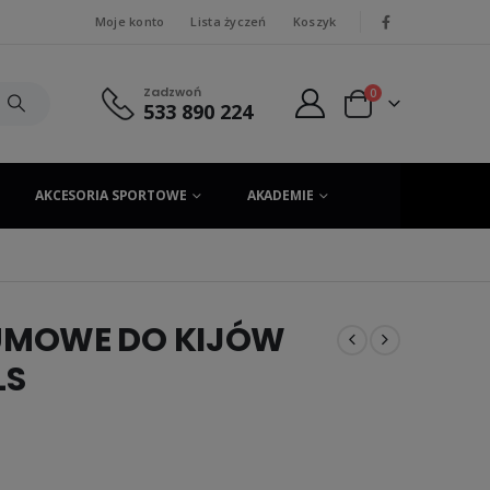
Moje konto
Lista życzeń
Koszyk
|
Zadzwoń
0
533 890 224
AKCESORIA SPORTOWE
AKADEMIE
UMOWE DO KIJÓW
LS