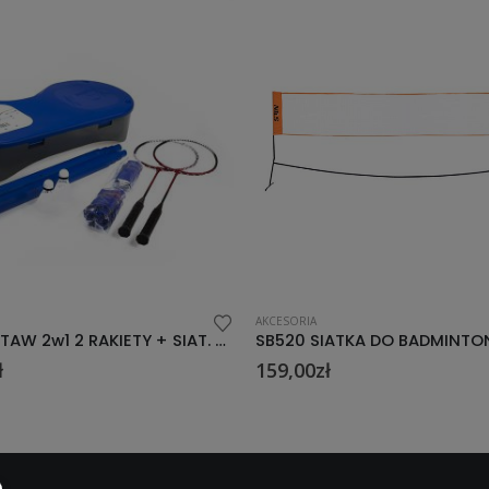
AKCESORIA
ZSB2 ZESTAW 2w1 2 RAKIETY + SIAT. BADM. + SIAT.TEN. ZIEM NILS
ł
159,00
zł