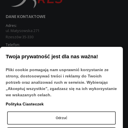
DANE KONTAKTOWE
Adres:
ul. Matysowska 271
Rzeszów 35-330
Telefon:
533 890 224
Twoja prywatność jest dla nas ważna!
STREFA KLIENTA
Pliki cookie pomagają nam usprawnić korzystanie ze
Moje konto
strony, dostosowywać treści i reklamy do Twoich
O Nas
potrzeb oraz analizować ruch w serwisie. Wybierając
Polityka prywatności
„Akceptuj wszystkie”, zgadzasz się na ich wykorzystanie
Regulamin
we wskazanych celach.
FAQ
Polityka Ciasteczek
OBSERWUJ NAS
Odrzuć