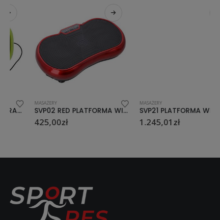
MASAŻERY
MASAŻERY
SVP02 RED PLATFORMA WIBRACYJNA LOOP
SVP21 PLATFORMA WIBRACYJNA Z NAKŁADKĄ I SIEDZISKIEM 3D 2 SILNIKI SKY
425,00
zł
1.245,01
zł