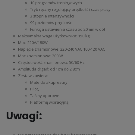
10 programów treningowych
Tryb ręczny regulujący prędkość i czas pracy
3 stopnie intensywności
99 poziomów prędkości
Funkcja ustawienia czasu od 20min w dół
Maksymalna waga użytkownika: 150 kg
Moc: 220V/180W
Napięcie znamionowe: 220-240 VAC 100-120 VAC
Moc znamionowa: 200 W
Częstotliwość znamionowa: 50/60 Hz
Amplituda drgań: od 1cm do 2.8cm
Zestaw zawiera:
Mate do akupresury
Pilot,
Taśmy oporowe
Platformę wibracyjną
Uwagi:
Nie przeznaczona do użytku komercyjnego