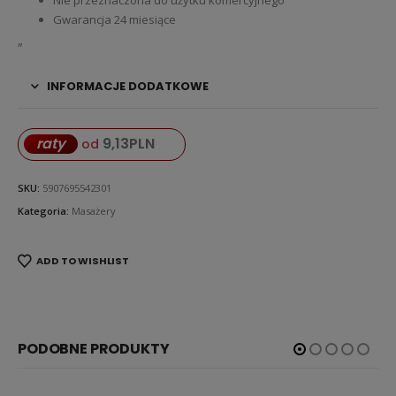
Gwarancja 24 miesiące
„
INFORMACJE DODATKOWE
9,13
PLN
raty
od
SKU:
5907695542301
Kategoria:
Masażery
ADD TO WISHLIST
PODOBNE PRODUKTY