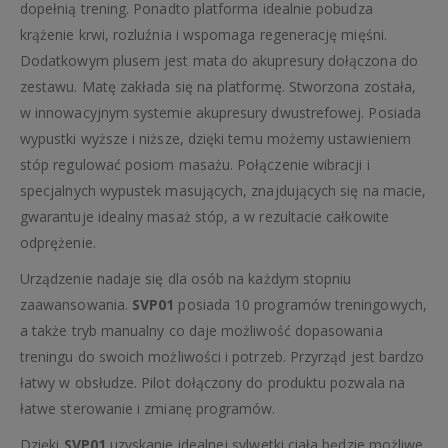
dopełnią trening. Ponadto platforma idealnie pobudza
krążenie krwi, rozluźnia i wspomaga regenerację mięśni.
Dodatkowym plusem jest mata do akupresury dołączona do
zestawu. Matę zakłada się na platformę. Stworzona została,
w innowacyjnym systemie akupresury dwustrefowej. Posiada
wypustki wyższe i niższe, dzięki temu możemy ustawieniem
stóp regulować posiom masażu. Połączenie wibracji i
specjalnych wypustek masujących, znajdujących się na macie,
gwarantuje idealny masaż stóp, a w rezultacie całkowite
odprężenie.
Urządzenie nadaje się dla osób na każdym stopniu
zaawansowania.
SVP01
posiada 10 programów treningowych,
a także tryb manualny co daje możliwość dopasowania
treningu do swoich możliwości i potrzeb. Przyrząd jest bardzo
łatwy w obsłudze. Pilot dołączony do produktu pozwala na
łatwe sterowanie i zmianę programów.
Dzięki
SVP01
uzyskanie idealnej sylwetki ciała będzie możliwe