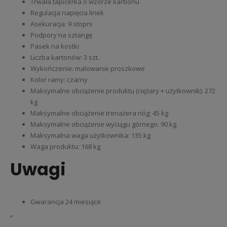
Trwała tapicerka o wzorze karbonu
Regulacja napięcia linek
Asekuracja: 9 stopni
Podpory na sztangę
Pasek na kostki
Liczba kartonów: 3 szt.
Wykończenie: malowanie proszkowe
Kolor ramy: czarny
Maksymalne obciążenie produktu (ciężary + użytkownik): 272
kg
Maksymalne obciążenie trenażera nóg: 45 kg
Maksymalne obciążenie wyciągu górnego: 90 kg
Maksymalna waga użytkownika: 135 kg
Waga produktu: 168 kg
Uwagi
Gwarancja 24 miesiące
„