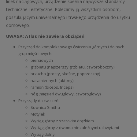
linek naciągowych, urządzenie spełnia najwyższe standardy
techniczne i estetyczne. Polecamy ją wszystkim osobom,
poszukującym uniwersalnego i trwałego urządzenia do użytku
domowego.
UWAGA: Atlas nie zawiera obciążeń
Przyrząd do kompleksowego ćwiczenia górnych i dolnych
grup mięśniowych:
piersiowych
grzbietu (najszerszy grzbietu, czworoboczny)
brzucha (prosty, skośne, poprzeczny)
naramiennych (aktony)
ramion (biceps, triceps)
nóg (mięsień dwugłowy, czworogłowy)
Przyrządy do ćwiczeń:
Suwnica Smitha
Motylek
Wyciąg górny z szerokim drążkiem
Wyciąg górny z dwoma niezależnymi uchwytami
Wyciąg dolny