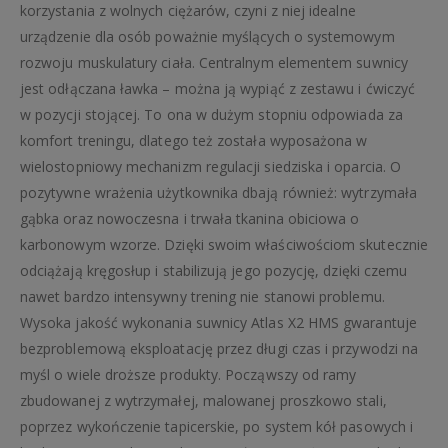
korzystania z wolnych ciężarów, czyni z niej idealne
urządzenie dla osób poważnie myślących o systemowym
rozwoju muskulatury ciała. Centralnym elementem suwnicy
jest odłączana ławka – można ją wypiąć z zestawu i ćwiczyć
w pozycji stojącej. To ona w dużym stopniu odpowiada za
komfort treningu, dlatego też została wyposażona w
wielostopniowy mechanizm regulacji siedziska i oparcia. O
pozytywne wrażenia użytkownika dbają również: wytrzymała
gąbka oraz nowoczesna i trwała tkanina obiciowa o
karbonowym wzorze. Dzięki swoim właściwościom skutecznie
odciążają kręgosłup i stabilizują jego pozycję, dzięki czemu
nawet bardzo intensywny trening nie stanowi problemu.
Wysoka jakość wykonania suwnicy Atlas X2 HMS gwarantuje
bezproblemową eksploatację przez długi czas i przywodzi na
myśl o wiele droższe produkty. Począwszy od ramy
zbudowanej z wytrzymałej, malowanej proszkowo stali,
poprzez wykończenie tapicerskie, po system kół pasowych i