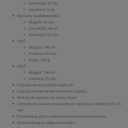
szerokość: 37 cm
wysokość: 5 cm
Wymiary modelitewnika:
długość: 30 cm
szerokość: 49 cm
wysokość: 6,5 cm
Gryf:
długość: 196 cm
średnica: 25 mm
waga: 7,8 kg
Gryf:
długość: 196 cm
średnica: 25 mm
Łożyska we wszystkich krążkach
Łożyska liniowe w mechanizmie suwnicy
Rodzaj obciążenia: na wolny ciężar
Uchwyty do zawieszenia wolnych ciężarów o średnicy 50 i 25
mm
Prowadnice gryfu z mechanizmem bezpieczeństwa
Wielofunkcyjna, odłączana ławka