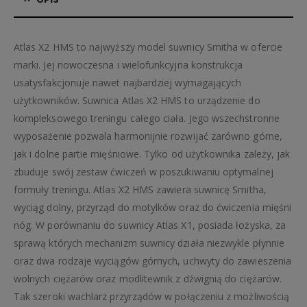
Atlas X2 HMS to najwyższy model suwnicy Smitha w ofercie
marki. Jej nowoczesna i wielofunkcyjna konstrukcja
usatysfakcjonuje nawet najbardziej wymagających
użytkowników. Suwnica Atlas X2 HMS to urządzenie do
kompleksowego treningu całego ciała. Jego wszechstronne
wyposażenie pozwala harmonijnie rozwijać zarówno górne,
jak i dolne partie mięśniowe. Tylko od użytkownika zależy, jak
zbuduje swój zestaw ćwiczeń w poszukiwaniu optymalnej
formuły treningu. Atlas X2 HMS zawiera suwnicę Smitha,
wyciąg dolny, przyrząd do motylków oraz do ćwiczenia mięśni
nóg. W porównaniu do suwnicy Atlas X1, posiada łożyska, za
sprawą których mechanizm suwnicy działa niezwykle płynnie
oraz dwa rodzaje wyciągów górnych, uchwyty do zawieszenia
wolnych ciężarów oraz modlitewnik z dźwignią do ciężarów.
Tak szeroki wachlarz przyrządów w połączeniu z możliwością