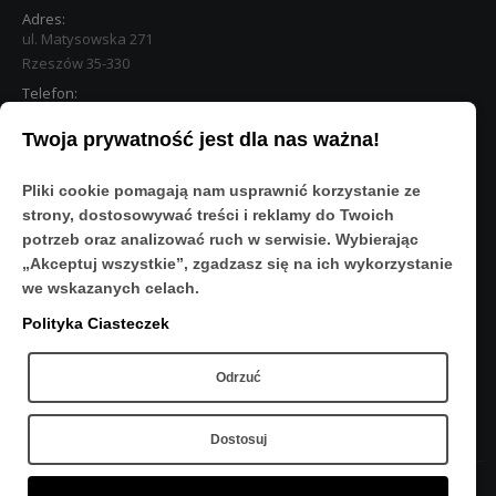
Adres:
ul. Matysowska 271
Rzeszów 35-330
Telefon:
533 890 224
Twoja prywatność jest dla nas ważna!
STREFA KLIENTA
Pliki cookie pomagają nam usprawnić korzystanie ze
Moje konto
strony, dostosowywać treści i reklamy do Twoich
O Nas
potrzeb oraz analizować ruch w serwisie. Wybierając
Polityka prywatności
„Akceptuj wszystkie”, zgadzasz się na ich wykorzystanie
Regulamin
we wskazanych celach.
FAQ
Polityka Ciasteczek
OBSERWUJ NAS
Odrzuć
Dostosuj