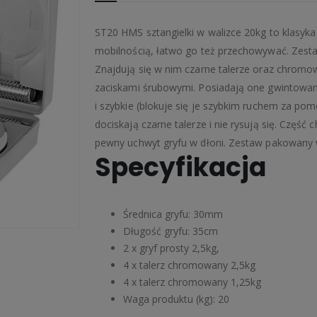
ST20 HMS sztangielki w walizce 20kg to klasyka
mobilnością, łatwo go też przechowywać. Zesta
Znajdują się w nim czarne talerze oraz chromo
zaciskami śrubowymi. Posiadają one gwintowane
i szybkie (blokuje się je szybkim ruchem za pom
dociskają czarne talerze i nie rysują się. Częś
pewny uchwyt gryfu w dłoni. Zestaw pakowany w
Specyfikacja
Średnica gryfu: 30mm
Długość gryfu: 35cm
2 x gryf prosty 2,5kg,
4 x talerz chromowany 2,5kg
4 x talerz chromowany 1,25kg
Waga produktu (kg): 20