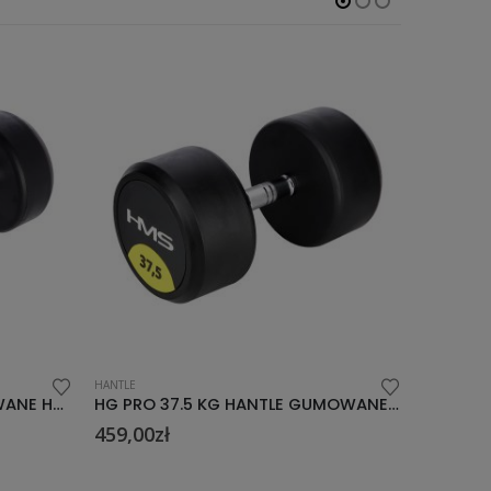
HANTLE
HANTLE
HG PRO 37.5 KG HANTLE GUMOWANE HMS
HG PRO 8 KG HANTLE GUMOWANE HMS
99,00
zł
499,00
z