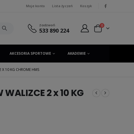
Moje konto
Lista życzeń
Koszyk
|
Zadzwoń
0
533 890 224
AKCESORIA SPORTOWE
AKADEMIE
 2 X 10 KG CHROME HMS
 WALIZCE 2 x 10 KG