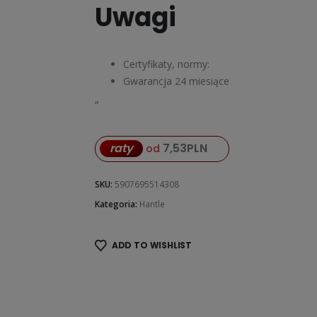
Uwagi
Certyfikaty, normy:
Gwarancja 24 miesiące
„
raty
7,53
PLN
od
SKU:
5907695514308
Kategoria:
Hantle
ADD TO WISHLIST