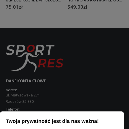
KLM232 ROZM. L WYSZCZUPLAJĄCA KOSZULKA MĘSKA HMS
HG PRO 45 KG HANTLE GUMOWANE HMS
549,00
zł
12,00
zł
DANE KONTAKTOWE
Adres:
ul. Matysowska 271
Rzeszów 35-330
Telefon:
533 890 224
Twoja prywatność jest dla nas ważna!
STREFA KLIENTA