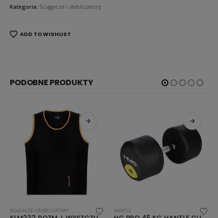
Kategoria:
Ściągacze i stabilizatory
ADD TO WISHLIST
PODOBNE PRODUKTY
BILIZATORY
HANTLE
ŚCIĄGACZE I STABILI