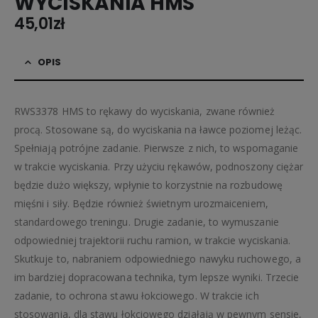
WYCISKANIA HMS
45,01
zł
OPIS
RWS3378 HMS to rękawy do wyciskania, zwane również
procą. Stosowane są, do wyciskania na ławce poziomej leżąc.
Spełniają potrójne zadanie. Pierwsze z nich, to wspomaganie
w trakcie wyciskania. Przy użyciu rękawów, podnoszony ciężar
będzie dużo większy, wpłynie to korzystnie na rozbudowę
mięśni i siły. Będzie również świetnym urozmaiceniem,
standardowego treningu. Drugie zadanie, to wymuszanie
odpowiedniej trajektorii ruchu ramion, w trakcie wyciskania.
Skutkuje to, nabraniem odpowiedniego nawyku ruchowego, a
im bardziej dopracowana technika, tym lepsze wyniki. Trzecie
zadanie, to ochrona stawu łokciowego. W trakcie ich
stosowania, dla stawu łokciowego działają w pewnym sensie,