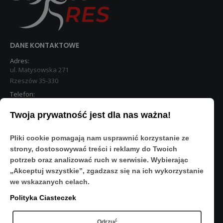
DANE KONTAKTOWE
Adres:
ul. Matysowska 271
Rzeszów 35-330
Telefon:
533 890 224
Twoja prywatność jest dla nas ważna!
STREFA KLIENTA
Pliki cookie pomagają nam usprawnić korzystanie ze
Moje konto
strony, dostosowywać treści i reklamy do Twoich
O Nas
potrzeb oraz analizować ruch w serwisie. Wybierając
Polityka prywatności
„Akceptuj wszystkie”, zgadzasz się na ich wykorzystanie
Regulamin
we wskazanych celach.
FAQ
Polityka Ciasteczek
OBSERWUJ NAS
Odrzuć