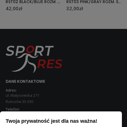
RST02 BLACK/BLUE ROZM. L RĘKAWICE NA SIŁOWNIĘ HMS
RST03 PINK/GRAY ROZM. S RĘKAWICE NA SIŁOWNIĘ HMS
42,00
zł
32,00
zł
DANE KONTAKTOWE
Adres:
ul. Matysowska 271
Rzeszów 35-330
Telefon:
533 890 224
Twoja prywatność jest dla nas ważna!
STREFA KLIENTA