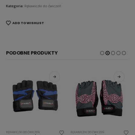
Kategoria:
Rękawiczki do ćwiczeń
ADD TO WISHLIST
PODOBNE PRODUKTY
RĘKAWICZKI DO ĆWICZEŃ
RĘKAWICZKI DO ĆWICZEŃ