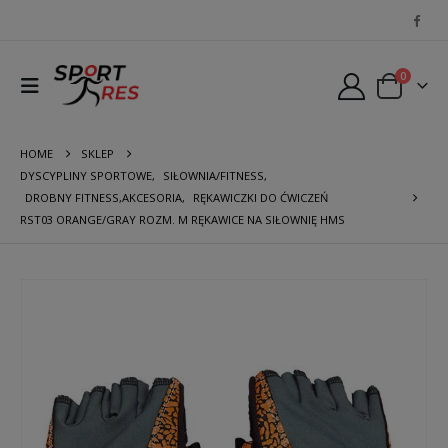
0
HOME
SKLEP
DYSCYPLINY SPORTOWE
,
SIŁOWNIA/FITNESS
,
DROBNY FITNESS,AKCESORIA
,
RĘKAWICZKI DO ĆWICZEŃ
RST03 ORANGE/GRAY ROZM. M RĘKAWICE NA SIŁOWNIĘ HMS