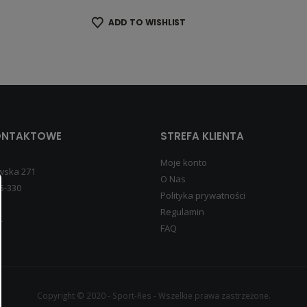
ADD TO WISHLIST
ONTAKTOWE
STREFA KLIENTA
Moje konto
wska 271
O Nas
5-330
Polityka prywatności
Regulamin
4
FAQ
Copyright © 2020 - Sport-Res - Wszelkie prawa zastrzeżone.