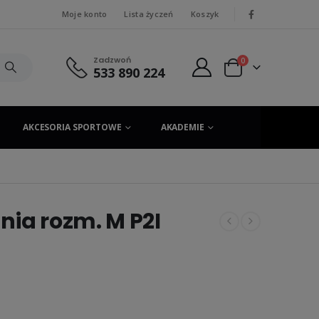
Moje konto
Lista życzeń
Koszyk
|
Zadzwoń
0
533 890 224
AKCESORIA SPORTOWE
AKADEMIE
nia rozm. M P2I