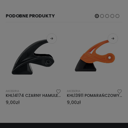
PODOBNE PRODUKTY
AKCESORIA
AKCESORIA
KHL14174 CZARNY HAMULEC DO ŁYŻWOROLKI M-L
KHL13911 POMARAŃCZOWY HAMULEC DO ŁYŻWOROLKI S-M-L
9,00
zł
9,00
zł