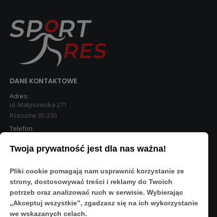
DANE KONTAKTOWE
Adres:
ul. Matysowska 271
Rzeszów 35-330
Telefon:
533 890 224
Twoja prywatność jest dla nas ważna!
STREFA KLIENTA
Pliki cookie pomagają nam usprawnić korzystanie ze
Moje konto
strony, dostosowywać treści i reklamy do Twoich
O Nas
potrzeb oraz analizować ruch w serwisie. Wybierając
Polityka prywatności
„Akceptuj wszystkie”, zgadzasz się na ich wykorzystanie
Regulamin
we wskazanych celach.
FAQ