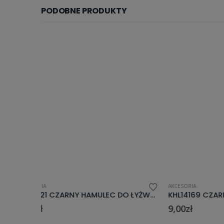
PODOBNE PRODUKTY
AKCESORIA
AKCESORIA
KHL0321 CZARNY HAMULEC DO ŁYŻWOROLKI S-M-L
KHL14169 CZARNY HAMULEC DO ŁYŻWOROLKI S-M
9,00
zł
4,00
zł