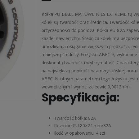
Kółka PU BIAŁE MATOWE NILS EXTREME są wyko
kółek są twardość oraz średnica. Twardość kółe
przyczepności do podłoża. Kółka PU-82A zapew
każdej nawierzchni. Średnica kółek ma bezpośre
umożliwiają osiąganie większych prędkości, je
mniejszej średnicy. Łożysko ABEC 9, wykonane z
doskonałą twardość i wytrzymałość. Charaktery
na największą prędkość w amerykańskiej normi
ABEC. Istotnym parametrem tego łożyska jest m
wewnętrznym i wynosi zaledwie 0,0012mm.
Specyfikacja:
Twardość kółka: 82A
Rozmiar: PU 80×24 mm/82A
Ilość w opakowaniu: 4 szt.