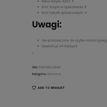
Klasa łożysk: ABEC 9
Ilość łożysk w opakowaniu: 8
Ilość tulejek dystansowych: 4
Uwagi:
Nie przeznaczone do użytku komercyjneg
Gwarancja 24 miesiące
„
SKU:
5907695544589
Kategoria:
Akcesoria
ADD TO WISHLIST