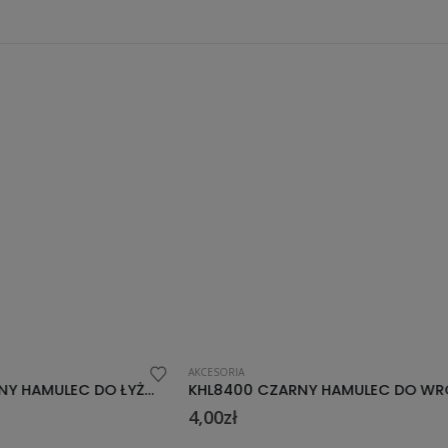
AKCESORIA
KHL8400 CZARNY HAMULEC DO WROTKI 35-40
9,80
zł