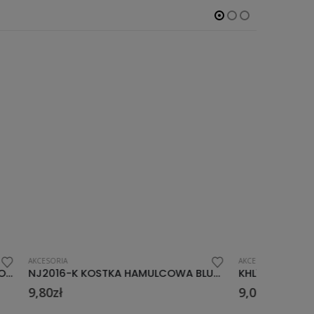
AKCESORIA
AKCESORIA
NJ2016-K KOSTKA HAMULCOWA BLUE NILS EXTREME
KHL13911 MIĘTOWY HAMULEC DO ŁYŻWOROLKI S-M-L
9,00
zł
9,00
zł