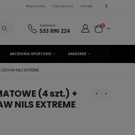
Moje konto
Lista życzeń
Koszyk
|
Zadzwoń
0
533 890 224
AKCESORIA SPORTOWE
AKADEMIE
.) ZESTAW NILS EXTREME
MATOWE (4 szt.) +
TAW NILS EXTREME