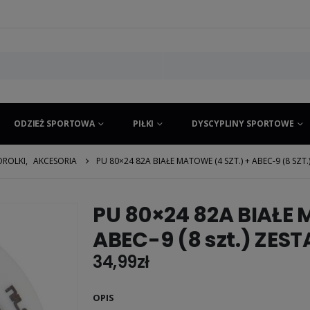
ODZIEŻ SPORTOWA
PIŁKI
DYSCYPLINY SPORTOWE
ROLKI
,
AKCESORIA
PU 80×24 82A BIAŁE MATOWE (4 SZT.) + ABEC-9 (8 SZT
PU 80×24 82A BIAŁE 
ABEC-9 (8 szt.) ZES
34,99
zł
OPIS