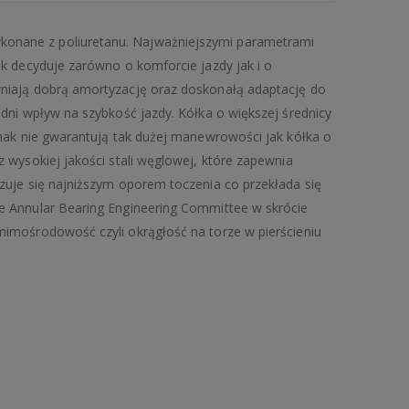
nane z poliuretanu. Najważniejszymi parametrami
k decyduje zarówno o komforcie jazdy jak i o
niają dobrą amortyzację oraz doskonałą adaptację do
dni wpływ na szybkość jazdy. Kółka o większej średnicy
dnak nie gwarantują tak dużej manewrowości jak kółka o
 wysokiej jakości stali węglowej, które zapewnia
zuje się najniższym oporem toczenia co przekłada się
e Annular Bearing Engineering Committee w skrócie
imośrodowość czyli okrągłość na torze w pierścieniu