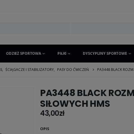
ODZIEŻ SPORTOWA
PIŁKI
DYSCYPLINY SPORTOWE
SS
,
ŚCIĄGACZE I STABILIZATORY
,
PASY DO ĆWICZEŃ
PA3448 BLACK ROZM.
PA3448 BLACK ROZM.
SIŁOWYCH HMS
43,00
zł
OPIS