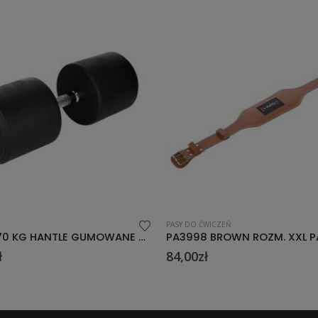
PASY DO ĆWICZEŃ
HG PRO 70 KG HANTLE GUMOWANE HMS
ł
84,00
zł