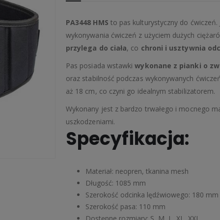
PA3448 HMS
to pas kulturystyczny do ćwiczeń.
wykonywania ćwiczeń z użyciem dużych ciężaró
przylega do ciała
, co
chroni i usztywnia od
Pas posiada wstawki
wykonane z pianki o zw
oraz stabilność podczas wykonywanych ćwicze
aż 18 cm, co czyni go idealnym stabilizatorem.
Wykonany jest z bardzo trwałego i mocnego mate
uszkodzeniami.
Specyfikacja:
Materiał: neopren, tkanina mesh
Długość: 1085 mm
Szerokość odcinka lędźwiowego: 180 mm
Szerokość pasa: 110 mm
Dostępne rozmiary: S, M, L, XL, XXL