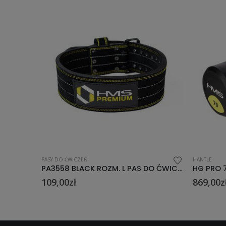
PASY DO ĆWICZEŃ
HANTLE
PA3558 BLACK ROZM. S PAS DO ĆWICZEŃ SIŁOWYCH HMS PREMIUM
PA3558 BLACK ROZM. L PAS DO ĆWICZEŃ SIŁOWYCH HMS PREMIUM
109,00
zł
869,00
z