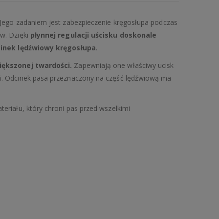
 Jego zadaniem jest zabezpieczenie kręgosłupa podczas
w. Dzięki
płynnej regulacji uścisku doskonale
cinek lędźwiowy kręgosłupa
.
iększonej twardości.
Zapewniają one właściwy ucisk
ń. Odcinek pasa przeznaczony na część lędźwiową ma
riału, który chroni pas przed wszelkimi