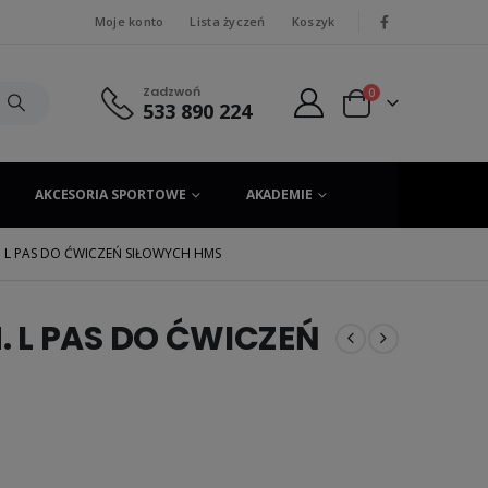
Moje konto
Lista życzeń
Koszyk
|
Zadzwoń
0
533 890 224
AKCESORIA SPORTOWE
AKADEMIE
 L PAS DO ĆWICZEŃ SIŁOWYCH HMS
 L PAS DO ĆWICZEŃ