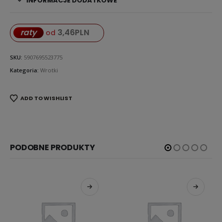
INFORMACJE DODATKOWE
3,46
PLN
raty
od
SKU:
5907695523775
Kategoria:
Wrotki
ADD TO WISHLIST
PODOBNE PRODUKTY