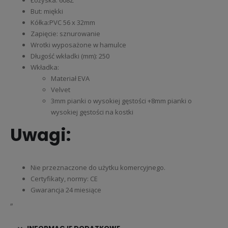
But: miękki
Kółka:PVC 56 x 32mm
Zapięcie: sznurowanie
Wrotki wyposażone w hamulce
Długość wkładki (mm): 250
Wkładka:
Materiał EVA
Velvet
3mm pianki o wysokiej gęstości +8mm pianki o
wysokiej gęstości na kostki
Uwagi:
Nie przeznaczone do użytku komercyjnego.
Certyfikaty, normy: CE
Gwarancja 24 miesiące
„