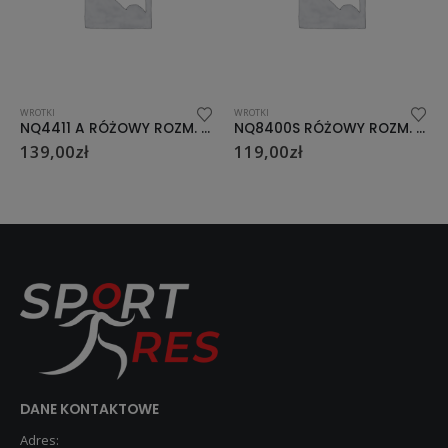
WROTKI
WROTKI
NQ4411 A RÓŻOWY ROZM. L (38-41) WROTKI NILS EXTREME
NQ8400S RÓŻOWY ROZM. 37 WROTKI NILS EXTREME
119,00
zł
119,00
zł
DANE KONTAKTOWE
Adres: