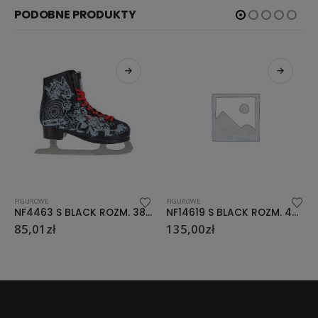
PODOBNE PRODUKTY
FIGUROWE
FIGUROWE
NF4463 S BLACK ROZM. 38 ŁYŻWY FIGUROWE NILS EXTREME
NF14619 S BLACK ROZM. 42 ŁYŻWY FIGUROWE NILS EXTREME
NF496S BIAŁE ROZM. 41 ŁYŻWY FIGUROWE NILS EXTREME
135,00
zł
119,00
zł