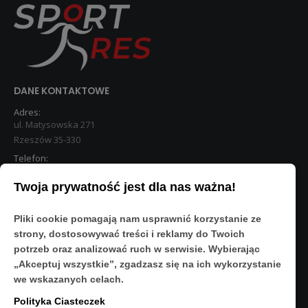
DANE KONTAKTOWE
Adres:
ul. Matysowska 271
Rzeszów 35-330
Telefon:
533 890 224
Twoja prywatność jest dla nas ważna!
STREFA KLIENTA
Pliki cookie pomagają nam usprawnić korzystanie ze
Moje konto
strony, dostosowywać treści i reklamy do Twoich
O Nas
potrzeb oraz analizować ruch w serwisie. Wybierając
Polityka prywatności
„Akceptuj wszystkie”, zgadzasz się na ich wykorzystanie
Regulamin
we wskazanych celach.
FAQ
Polityka Ciasteczek