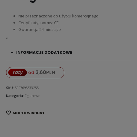
Nie przeznaczone do użytku komercyjnego
Certyfikaty, normy: CE
Gwarancja 24 miesiące
„
INFORMACJE DODATKOWE
3,60
PLN
raty
od
SKU:
5907695533255
Kategoria:
Figurowe
ADD TO WISHLIST