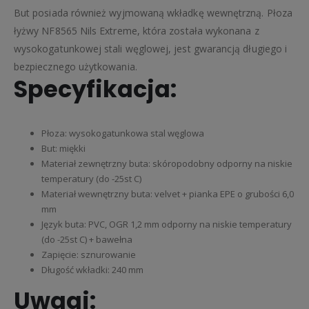
But posiada również wyjmowaną wkładkę wewnętrzną. Płoza
łyżwy NF8565 Nils Extreme, która została wykonana z
wysokogatunkowej stali węglowej, jest gwarancją długiego i
bezpiecznego użytkowania.
Specyfikacja:
Płoza: wysokogatunkowa stal węglowa
But: miękki
Materiał zewnętrzny buta: skóropodobny odporny na niskie
temperatury (do -25st C)
Materiał wewnętrzny buta: velvet + pianka EPE o grubości 6,0
mm
Język buta: PVC, OGR 1,2 mm odporny na niskie temperatury
(do -25st C) + bawełna
Zapięcie: sznurowanie
Długość wkładki: 240 mm
Uwagi: