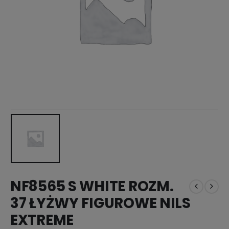
NF8565 S WHITE ROZM.
37 ŁYŻWY FIGUROWE NILS
EXTREME