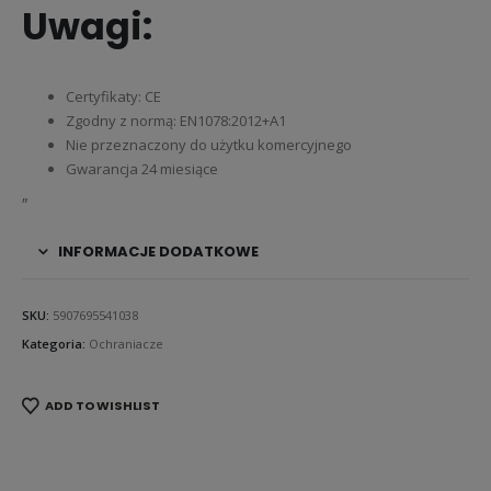
Uwagi:
Certyfikaty: CE
Zgodny z normą: EN1078:2012+A1
Nie przeznaczony do użytku komercyjnego
Gwarancja 24 miesiące
„
INFORMACJE DODATKOWE
SKU:
5907695541038
Kategoria:
Ochraniacze
ADD TO WISHLIST