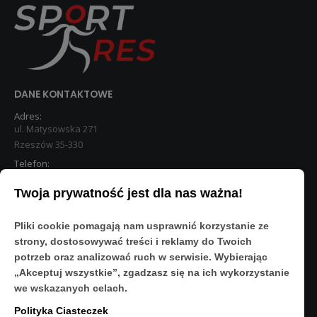
DANE KONTAKTOWE
Adres:
ul. Matysowska 271
Rzeszów 35-330
Telefon:
533 890 224
Twoja prywatność jest dla nas ważna!
STREFA KLIENTA
Pliki cookie pomagają nam usprawnić korzystanie ze
Moje konto
strony, dostosowywać treści i reklamy do Twoich
O Nas
potrzeb oraz analizować ruch w serwisie. Wybierając
Polityka prywatności
„Akceptuj wszystkie”, zgadzasz się na ich wykorzystanie
Regulamin
we wskazanych celach.
FAQ
Polityka Ciasteczek