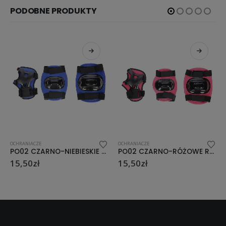
PODOBNE PRODUKTY
OCHRANIACZE
OCHRANIACZE
PO02 CZARNO-NIEBIESKIE ROZ. S ZESTAW OCHRANIACZY (kol-łok-nadg) AKO SPORT
PO02 CZARNO-RÓŻOWE ROZ. XS ZESTAW OCHRANIACZY (kol-łok-nadg) AKO SPORT
15,50
zł
15,50
zł