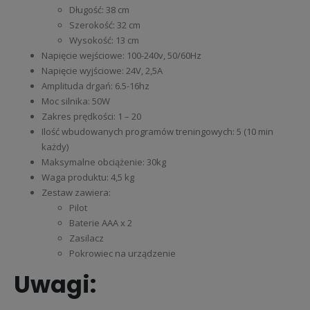
Długość: 38 cm
Szerokość: 32 cm
Wysokość: 13 cm
Napięcie wejściowe: 100-240v, 50/60Hz
Napięcie wyjściowe: 24V, 2,5A
Amplituda drgań: 6.5-16hz
Moc silnika: 50W
Zakres prędkości: 1 – 20
Ilość wbudowanych programów treningowych: 5 (10 min
każdy)
Maksymalne obciążenie: 30kg
Waga produktu: 4,5 kg
Zestaw zawiera:
Pilot
Baterie AAA x 2
Zasilacz
Pokrowiec na urządzenie
Uwagi: