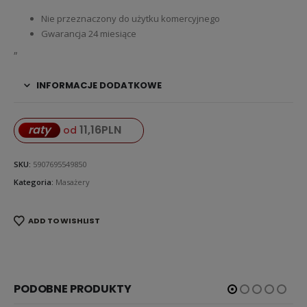
Nie przeznaczony do użytku komercyjnego
Gwarancja 24 miesiące
„
INFORMACJE DODATKOWE
11,16
PLN
raty
od
SKU:
5907695549850
Kategoria:
Masażery
ADD TO WISHLIST
PODOBNE PRODUKTY