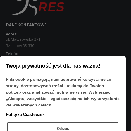
DANE KONTAKTOWE
Adres:
ul. Matysowska 271
Rzeszów 35-330
Telefon:
533 890 224
Twoja prywatność jest dla nas ważna!
STREFA KLIENTA
Pliki cookie pomagają nam usprawnić korzystanie ze
Moje konto
strony, dostosowywać treści i reklamy do Twoich
O Nas
potrzeb oraz analizować ruch w serwisie. Wybierając
Polityka prywatności
„Akceptuj wszystkie”, zgadzasz się na ich wykorzystanie
Regulamin
we wskazanych celach.
FAQ
Polityka Ciasteczek
OBSERWUJ NAS
Odrzuć