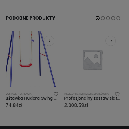
PODOBNE PRODUKTY
AKCESORIA
,
REKREACJA
,
SIATKÓWKA
POZOSTAŁE
,
REKREACJA
Profesjonalny zestaw siatkówka plażowa CHAMP: słupki + siatka + linie
DOMEK OGRODOWY EXIT FANTASIA 300 NATURALNY
2.008,59
zł
2.359,39
zł