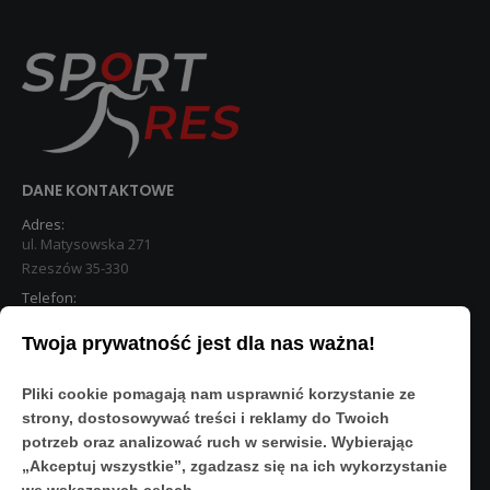
DANE KONTAKTOWE
Adres:
ul. Matysowska 271
Rzeszów 35-330
Telefon:
533 890 224
Twoja prywatność jest dla nas ważna!
STREFA KLIENTA
Pliki cookie pomagają nam usprawnić korzystanie ze
Moje konto
strony, dostosowywać treści i reklamy do Twoich
O Nas
potrzeb oraz analizować ruch w serwisie. Wybierając
Polityka prywatności
„Akceptuj wszystkie”, zgadzasz się na ich wykorzystanie
Regulamin