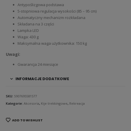
Antypoślizgowa podstawa
5-stopniowa regulacja wysokości (85 – 95 cm)
Automatyczny mechanizm rozkładana
Składana na 3 części
Lampka LED
Waga: 430 g
Maksymalna waga użytkownika: 150 kg
Uwagi:
Gwarancja 24 miesiące
INFORMACJE DODATKOWE
SKU:
5907695581577
Kategorie:
Akcesoria
,
Kije trekkingowe
,
Rekreacja
ADD TO WISHLIST